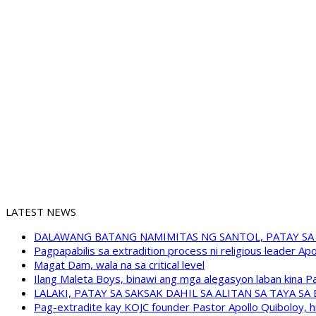
LATEST NEWS
DALAWANG BATANG NAMIMITAS NG SANTOL, PATAY SA
Pagpapabilis sa extradition process ni religious leader A
Magat Dam, wala na sa critical level
Ilang Maleta Boys, binawi ang mga alegasyon laban kina
LALAKI, PATAY SA SAKSAK DAHIL SA ALITAN SA TAYA S
Pag-extradite kay KOJC founder Pastor Apollo Quiboloy, hi