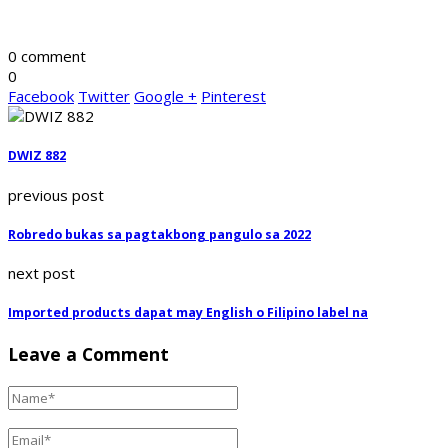
0 comment
0
Facebook
Twitter
Google +
Pinterest
DWIZ 882
previous post
Robredo bukas sa pagtakbong pangulo sa 2022
next post
Imported products dapat may English o Filipino label na
Leave a Comment