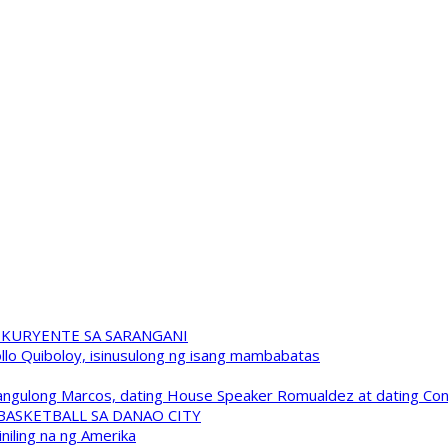
 KURYENTE SA SARANGANI
pollo Quiboloy, isinusulong ng isang mambabatas
 Pangulong Marcos, dating House Speaker Romualdez at dating C
A BASKETBALL SA DANAO CITY
niling na ng Amerika