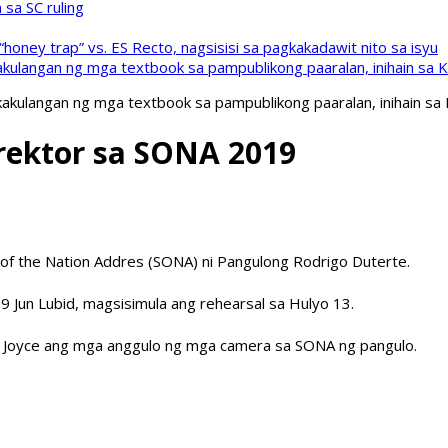
sa SC ruling
oney trap” vs. ES Recto, nagsisisi sa pagkakadawit nito sa isyu
kulangan ng mga textbook sa pampublikong paaralan, inihain sa 
akulangan ng mga textbook sa pampublikong paaralan, inihain sa
irektor sa SONA 2019
te of the Nation Addres (SONA) ni Pangulong Rodrigo Duterte.
 Jun Lubid, magsisimula ang rehearsal sa Hulyo 13.
ng Joyce ang mga anggulo ng mga camera sa SONA ng pangulo.