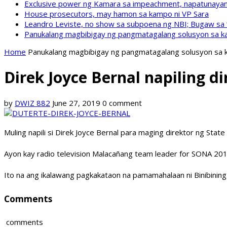
Exclusive power ng Kamara sa impeachment, napatunayan 
House prosecutors, may hamon sa kampo ni VP Sara
Leandro Leviste, no show sa subpoena ng NBI; Bugaw sa “h
Panukalang magbibigay ng pangmatagalang solusyon sa ka
Home
Panukalang magbibigay ng pangmatagalang solusyon sa k
Direk Joyce Bernal napiling d
by
DWIZ 882
June 27, 2019
0 comment
Muling napili si Direk Joyce Bernal para maging direktor ng Sta
Ayon kay radio television Malacañang team leader for SONA 2019
Ito na ang ikalawang pagkakataon na pamamahalaan ni Binibini
Comments
comments