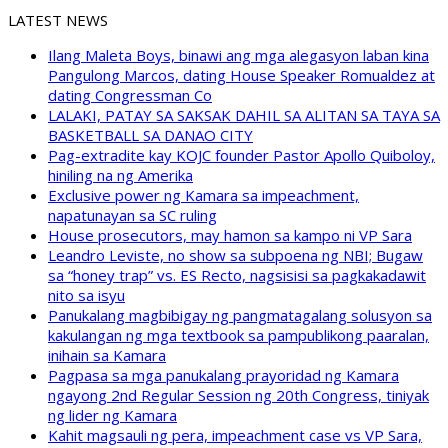
LATEST NEWS
Ilang Maleta Boys, binawi ang mga alegasyon laban kina
Pangulong Marcos, dating House Speaker Romualdez at
dating Congressman Co
LALAKI, PATAY SA SAKSAK DAHIL SA ALITAN SA TAYA SA
BASKETBALL SA DANAO CITY
Pag-extradite kay KOJC founder Pastor Apollo Quiboloy,
hiniling na ng Amerika
Exclusive power ng Kamara sa impeachment,
napatunayan sa SC ruling
House prosecutors, may hamon sa kampo ni VP Sara
Leandro Leviste, no show sa subpoena ng NBI; Bugaw
sa “honey trap” vs. ES Recto, nagsisisi sa pagkakadawit
nito sa isyu
Panukalang magbibigay ng pangmatagalang solusyon sa
kakulangan ng mga textbook sa pampublikong paaralan,
inihain sa Kamara
Pagpasa sa mga panukalang prayoridad ng Kamara
ngayong 2nd Regular Session ng 20th Congress, tiniyak
ng lider ng Kamara
Kahit magsauli ng pera, impeachment case vs VP Sara,