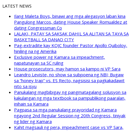
LATEST NEWS
Ilang Maleta Boys, binawi ang mga alegasyon laban kina
Pangulong Marcos, dating House Speaker Romualdez at
dating Congressman Co
LALAKI, PATAY SA SAKSAK DAHIL SA ALITAN SA TAYA SA
BASKETBALL SA DANAO CITY
Pag-extradite kay KOJC founder Pastor Apollo Quiboloy,
hiniling na ng Amerika
Exclusive power ng Kamara sa impeachment,
napatunayan sa SC ruling
House prosecutors, may hamon sa kampo ni VP Sara
Leandro Leviste, no show sa subpoena ng NBI; Bugaw
sa “honey trap” vs. ES Recto, nagsisisi sa pagkakadawit
nito sa isyu
Panukalang magbibigay ng pangmatagalang solusyon sa
kakulangan ng mga textbook sa pampublikong paaralan,
inihain sa Kamara
Pagpasa sa mga panukalang prayoridad ng Kamara
ngayong 2nd Regular Session ng 20th Congress, tiniyak
ng lider ng Kamara
Kahit magsauli ng pera, impeachment case vs VP Sara,