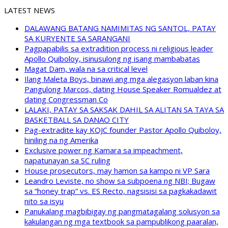
LATEST NEWS
DALAWANG BATANG NAMIMITAS NG SANTOL, PATAY
SA KURYENTE SA SARANGANI
Pagpapabilis sa extradition process ni religious leader
Apollo Quiboloy, isinusulong ng isang mambabatas
Magat Dam, wala na sa critical level
Ilang Maleta Boys, binawi ang mga alegasyon laban kina
Pangulong Marcos, dating House Speaker Romualdez at
dating Congressman Co
LALAKI, PATAY SA SAKSAK DAHIL SA ALITAN SA TAYA SA
BASKETBALL SA DANAO CITY
Pag-extradite kay KOJC founder Pastor Apollo Quiboloy,
hiniling na ng Amerika
Exclusive power ng Kamara sa impeachment,
napatunayan sa SC ruling
House prosecutors, may hamon sa kampo ni VP Sara
Leandro Leviste, no show sa subpoena ng NBI; Bugaw
sa “honey trap” vs. ES Recto, nagsisisi sa pagkakadawit
nito sa isyu
Panukalang magbibigay ng pangmatagalang solusyon sa
kakulangan ng mga textbook sa pampublikong paaralan,