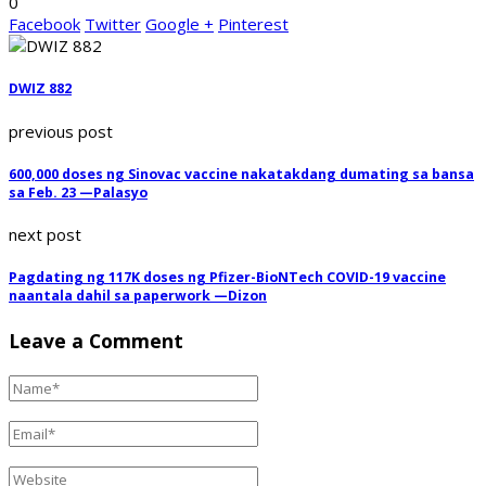
0
Facebook
Twitter
Google +
Pinterest
DWIZ 882
previous post
600,000 doses ng Sinovac vaccine nakatakdang dumating sa bansa
sa Feb. 23 —Palasyo
next post
Pagdating ng 117K doses ng Pfizer-BioNTech COVID-19 vaccine
naantala dahil sa paperwork —Dizon
Leave a Comment