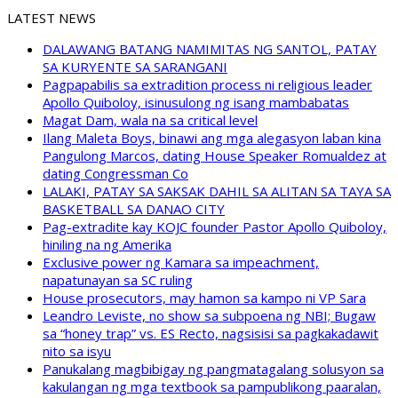
LATEST NEWS
DALAWANG BATANG NAMIMITAS NG SANTOL, PATAY
SA KURYENTE SA SARANGANI
Pagpapabilis sa extradition process ni religious leader
Apollo Quiboloy, isinusulong ng isang mambabatas
Magat Dam, wala na sa critical level
Ilang Maleta Boys, binawi ang mga alegasyon laban kina
Pangulong Marcos, dating House Speaker Romualdez at
dating Congressman Co
LALAKI, PATAY SA SAKSAK DAHIL SA ALITAN SA TAYA SA
BASKETBALL SA DANAO CITY
Pag-extradite kay KOJC founder Pastor Apollo Quiboloy,
hiniling na ng Amerika
Exclusive power ng Kamara sa impeachment,
napatunayan sa SC ruling
House prosecutors, may hamon sa kampo ni VP Sara
Leandro Leviste, no show sa subpoena ng NBI; Bugaw
sa “honey trap” vs. ES Recto, nagsisisi sa pagkakadawit
nito sa isyu
Panukalang magbibigay ng pangmatagalang solusyon sa
kakulangan ng mga textbook sa pampublikong paaralan,