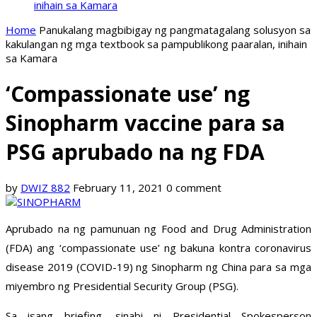
inihain sa Kamara
Home
Panukalang magbibigay ng pangmatagalang solusyon sa
kakulangan ng mga textbook sa pampublikong paaralan, inihain
sa Kamara
‘Compassionate use’ ng
Sinopharm vaccine para sa
PSG aprubado na ng FDA
by
DWIZ 882
February 11, 2021
0 comment
Aprubado na ng pamunuan ng Food and Drug Administration
(FDA) ang ‘compassionate use’ ng bakuna kontra coronavirus
disease 2019 (COVID-19) ng Sinopharm ng China para sa mga
miyembro ng Presidential Security Group (PSG).
Sa isang briefing, sinabi ni Presidential Spokesperson