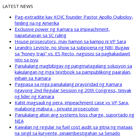
LATEST NEWS
Pag-extradite kay KOJC founder Pastor Apollo Quiboloy,
hiniling na ng Amerika
Exclusive power ng Kamara sa impeachment,
napatunayan sa SC ruling
House prosecutors, may hamon sa kampo ni VP Sara
Leandro Leviste, no show sa subpoena ng NBI; Bugaw
sa “honey trap” vs. ES Recto, nagsisisi sa pagkakadawit
nito sa isyu
Panukalang magbibigay ng pangmatagalang solusyon sa
kakulangan ng mga textbook sa pampublikong paaralan,
inihain sa Kamara
Pagpasa sa mga panukalang prayoridad ng Kamara
ngayong 2nd Regular Session ng 20th Congress, tiniyak
ng lider ng Kamara
Kahit magsauli ng pera, impeachment case vs VP Sara,
malabong mabura – private prosecution
Panukalang alisin ang systems loss charge, suportado ng
NEA
Kawalan ng regular na fuel cost audit sa gitna ng mataas
na singil sa kuryente, pinaiimbestigahan sa Senado