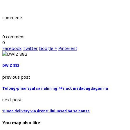
comments
0 comment
0
Facebook
Twitter
Google +
Pinterest
DWIZ 882
previous post
Tulong-pinansyal sa ilalim ng 4Ps act madadagdagan na
next post
’Blood delivery via drone’ ilulunsad na sa bansa
You may also like