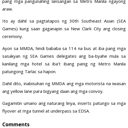
pang mga pangunahing lansangan sa Metro Manila ngayong
araw.
Ito ay dahil sa pagtatapos ng 30th Southeast Asian (SEA
Games) kung saan gaganapin sa New Clark City ang closing
ceremony.
Ayon sa MMDA, hindi bababa sa 114 na bus at iba pang mga
sasakyan ng SEA Games delegates ang ba-byahe mula sa
kanilang mga hotel sa iba’t ibang panig ng Metro Manila
patungong Tarlac sa hapon.
Dahil dito, inabisuhan ng MMDA ang mga motorista na iwasan
ang yellow lane para bigyang daan ang mga convoy.
Gagamitin umano ang naturang linya, inserts patungo sa mga
flyover at mga tunnel at underpass sa EDSA.
Comments