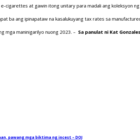
 e-cigarettes at gawin itong unitary para madali ang koleksyon ng
 sapat ba ang ipinapataw na kasalukuyang tax rates sa manufactu
g ng mga maninigarilyo nuong 2023. –
Sa panulat ni Kat Gonzale
an, pawang mga biktima ng incest – DOJ