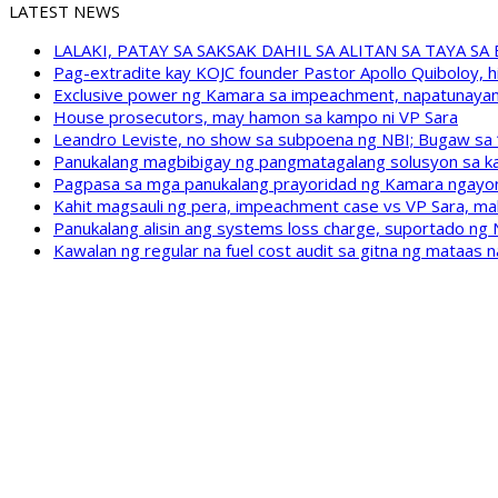
LATEST NEWS
LALAKI, PATAY SA SAKSAK DAHIL SA ALITAN SA TAYA S
Pag-extradite kay KOJC founder Pastor Apollo Quiboloy, hi
Exclusive power ng Kamara sa impeachment, napatunayan 
House prosecutors, may hamon sa kampo ni VP Sara
Leandro Leviste, no show sa subpoena ng NBI; Bugaw sa “h
Panukalang magbibigay ng pangmatagalang solusyon sa ka
Pagpasa sa mga panukalang prayoridad ng Kamara ngayong
Kahit magsauli ng pera, impeachment case vs VP Sara, ma
Panukalang alisin ang systems loss charge, suportado ng
Kawalan ng regular na fuel cost audit sa gitna ng mataas n