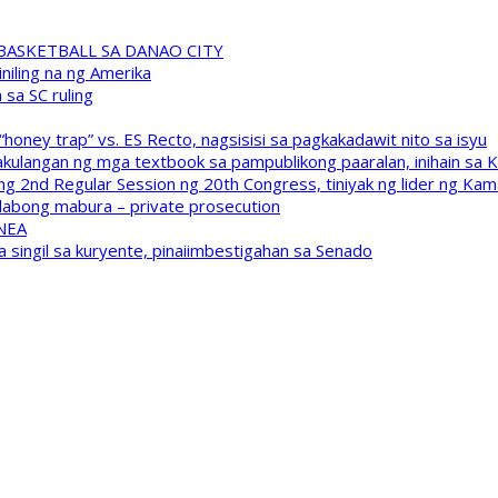
A BASKETBALL SA DANAO CITY
niling na ng Amerika
sa SC ruling
oney trap” vs. ES Recto, nagsisisi sa pagkakadawit nito sa isyu
kulangan ng mga textbook sa pampublikong paaralan, inihain sa 
 2nd Regular Session ng 20th Congress, tiniyak ng lider ng Kam
labong mabura – private prosecution
 NEA
a singil sa kuryente, pinaiimbestigahan sa Senado