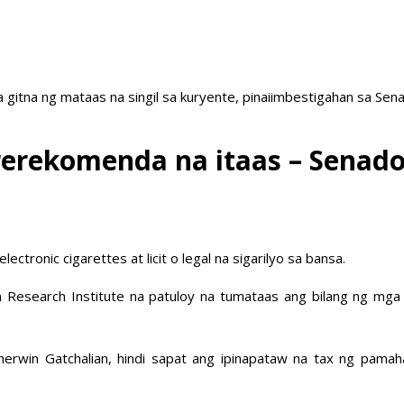
a gitna ng mataas na singil sa kuryente, pinaiimbestigahan sa Sen
rerekomenda na itaas – Senad
tronic cigarettes at licit o legal na sigarilyo sa bansa.
Research Institute na patuloy na tumataas ang bilang ng mga s
win Gatchalian, hindi sapat ang ipinapataw na tax ng pamah