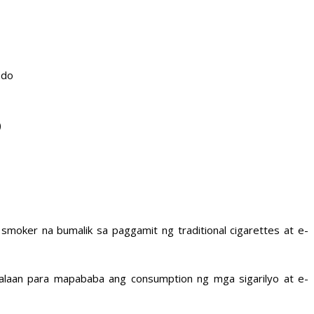
ado
o
moker na bumalik sa paggamit ng traditional cigarettes at e-
alaan para mapababa ang consumption ng mga sigarilyo at e-