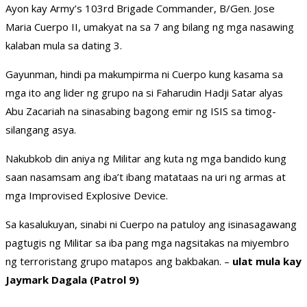
Ayon kay Army’s 103rd Brigade Commander, B/Gen. Jose
Maria Cuerpo II, umakyat na sa 7 ang bilang ng mga nasawing
kalaban mula sa dating 3.
Gayunman, hindi pa makumpirma ni Cuerpo kung kasama sa
mga ito ang lider ng grupo na si Faharudin Hadji Satar alyas
Abu Zacariah na sinasabing bagong emir ng ISIS sa timog-
silangang asya.
Nakubkob din aniya ng Militar ang kuta ng mga bandido kung
saan nasamsam ang iba’t ibang matataas na uri ng armas at
mga Improvised Explosive Device.
Sa kasalukuyan, sinabi ni Cuerpo na patuloy ang isinasagawang
pagtugis ng Militar sa iba pang mga nagsitakas na miyembro
ng terroristang grupo matapos ang bakbakan. –
ulat mula kay
Jaymark Dagala (Patrol 9)