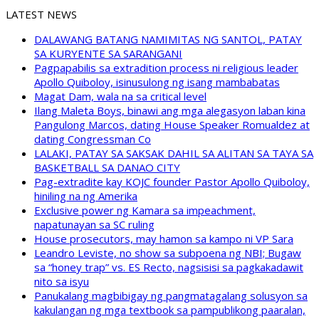
LATEST NEWS
DALAWANG BATANG NAMIMITAS NG SANTOL, PATAY
SA KURYENTE SA SARANGANI
Pagpapabilis sa extradition process ni religious leader
Apollo Quiboloy, isinusulong ng isang mambabatas
Magat Dam, wala na sa critical level
Ilang Maleta Boys, binawi ang mga alegasyon laban kina
Pangulong Marcos, dating House Speaker Romualdez at
dating Congressman Co
LALAKI, PATAY SA SAKSAK DAHIL SA ALITAN SA TAYA SA
BASKETBALL SA DANAO CITY
Pag-extradite kay KOJC founder Pastor Apollo Quiboloy,
hiniling na ng Amerika
Exclusive power ng Kamara sa impeachment,
napatunayan sa SC ruling
House prosecutors, may hamon sa kampo ni VP Sara
Leandro Leviste, no show sa subpoena ng NBI; Bugaw
sa “honey trap” vs. ES Recto, nagsisisi sa pagkakadawit
nito sa isyu
Panukalang magbibigay ng pangmatagalang solusyon sa
kakulangan ng mga textbook sa pampublikong paaralan,