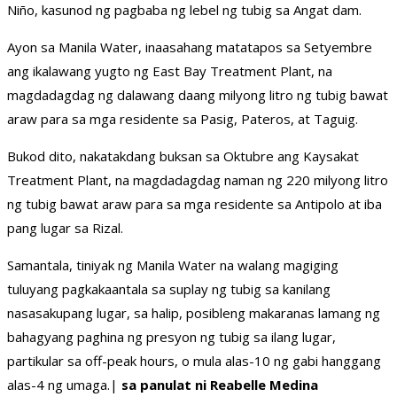
Niño, kasunod ng pagbaba ng lebel ng tubig sa Angat dam.
Ayon sa Manila Water, inaasahang matatapos sa Setyembre
ang ikalawang yugto ng East Bay Treatment Plant, na
magdadagdag ng dalawang daang milyong litro ng tubig bawat
araw para sa mga residente sa Pasig, Pateros, at Taguig.
Bukod dito, nakatakdang buksan sa Oktubre ang Kaysakat
Treatment Plant, na magdadagdag naman ng 220 milyong litro
ng tubig bawat araw para sa mga residente sa Antipolo at iba
pang lugar sa Rizal.
Samantala, tiniyak ng Manila Water na walang magiging
tuluyang pagkakaantala sa suplay ng tubig sa kanilang
nasasakupang lugar, sa halip, posibleng makaranas lamang ng
bahagyang paghina ng presyon ng tubig sa ilang lugar,
partikular sa off-peak hours, o mula alas-10 ng gabi hanggang
alas-4 ng umaga.|
sa panulat ni Reabelle Medina