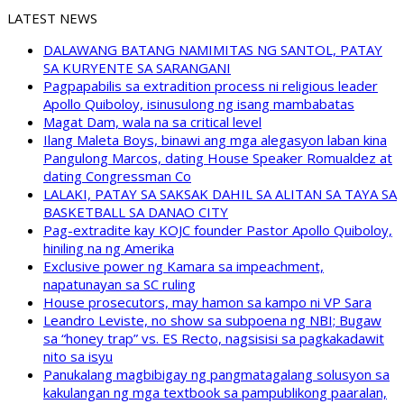
LATEST NEWS
DALAWANG BATANG NAMIMITAS NG SANTOL, PATAY
SA KURYENTE SA SARANGANI
Pagpapabilis sa extradition process ni religious leader
Apollo Quiboloy, isinusulong ng isang mambabatas
Magat Dam, wala na sa critical level
Ilang Maleta Boys, binawi ang mga alegasyon laban kina
Pangulong Marcos, dating House Speaker Romualdez at
dating Congressman Co
LALAKI, PATAY SA SAKSAK DAHIL SA ALITAN SA TAYA SA
BASKETBALL SA DANAO CITY
Pag-extradite kay KOJC founder Pastor Apollo Quiboloy,
hiniling na ng Amerika
Exclusive power ng Kamara sa impeachment,
napatunayan sa SC ruling
House prosecutors, may hamon sa kampo ni VP Sara
Leandro Leviste, no show sa subpoena ng NBI; Bugaw
sa “honey trap” vs. ES Recto, nagsisisi sa pagkakadawit
nito sa isyu
Panukalang magbibigay ng pangmatagalang solusyon sa
kakulangan ng mga textbook sa pampublikong paaralan,