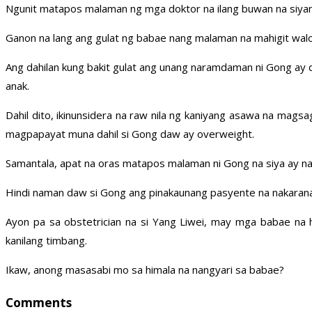
Ngunit matapos malaman ng mga doktor na ilang buwan na siyang
Ganon na lang ang gulat ng babae nang malaman na mahigit wal
Ang dahilan kung bakit gulat ang unang naramdaman ni Gong ay 
anak.
Dahil dito, ikinunsidera na raw nila ng kaniyang asawa na magsag
magpapayat muna dahil si Gong daw ay overweight.
Samantala, apat na oras matapos malaman ni Gong na siya ay na
Hindi naman daw si Gong ang pinakaunang pasyente na nakaran
Ayon pa sa obstetrician na si Yang Liwei, may mga babae na 
kanilang timbang.
Ikaw, anong masasabi mo sa himala na nangyari sa babae?
Comments