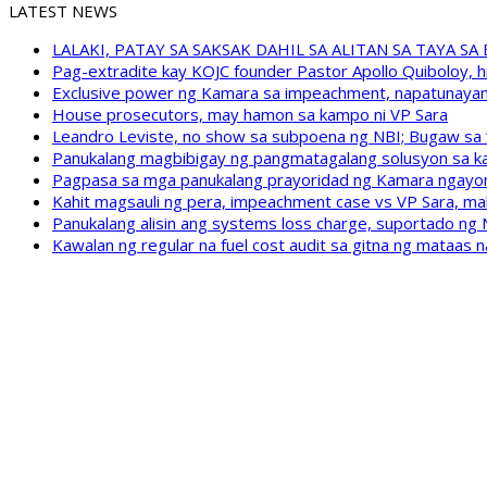
LATEST NEWS
LALAKI, PATAY SA SAKSAK DAHIL SA ALITAN SA TAYA S
Pag-extradite kay KOJC founder Pastor Apollo Quiboloy, hi
Exclusive power ng Kamara sa impeachment, napatunayan 
House prosecutors, may hamon sa kampo ni VP Sara
Leandro Leviste, no show sa subpoena ng NBI; Bugaw sa “h
Panukalang magbibigay ng pangmatagalang solusyon sa ka
Pagpasa sa mga panukalang prayoridad ng Kamara ngayong
Kahit magsauli ng pera, impeachment case vs VP Sara, ma
Panukalang alisin ang systems loss charge, suportado ng
Kawalan ng regular na fuel cost audit sa gitna ng mataas n