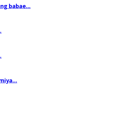
ng babae...
.
.
iya...