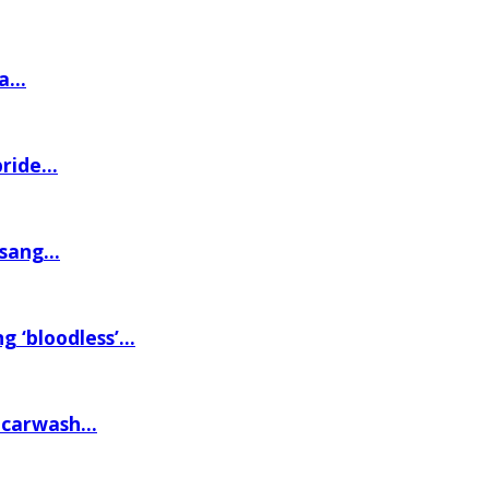
...
ide...
ang...
‘bloodless’...
carwash...