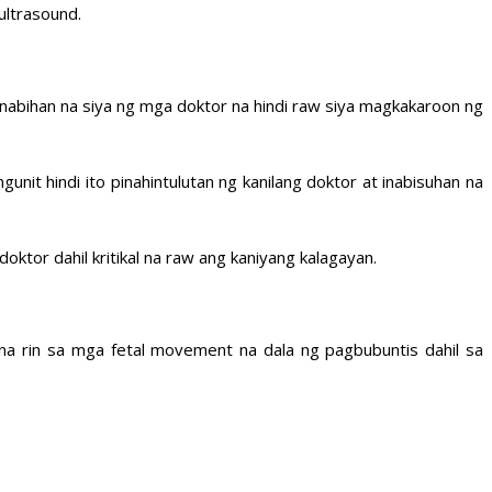
ultrasound.
nabihan na siya ng mga doktor na hindi raw siya magkakaroon ng
unit hindi ito pinahintulutan ng kanilang doktor at inabisuhan na
tor dahil kritikal na raw ang kaniyang kalagayan.
na rin sa mga fetal movement na dala ng pagbubuntis dahil sa