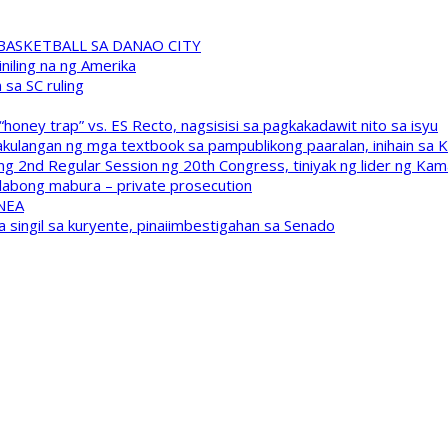
A BASKETBALL SA DANAO CITY
niling na ng Amerika
sa SC ruling
oney trap” vs. ES Recto, nagsisisi sa pagkakadawit nito sa isyu
kulangan ng mga textbook sa pampublikong paaralan, inihain sa 
 2nd Regular Session ng 20th Congress, tiniyak ng lider ng Kam
labong mabura – private prosecution
 NEA
a singil sa kuryente, pinaiimbestigahan sa Senado