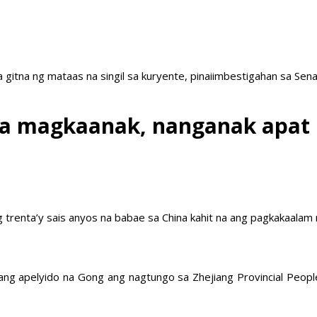
a gitna ng mataas na singil sa kuryente, pinaiimbestigahan sa Sen
na magkaanak, nanganak apat
trenta’y sais anyos na babae sa China kahit na ang pagkakaalam n
iyang apelyido na Gong ang nagtungo sa Zhejiang Provincial Peo