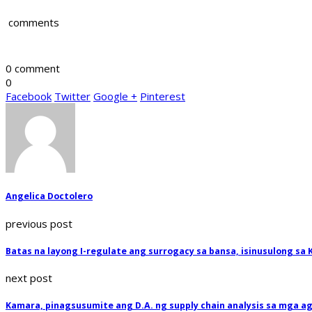
comments
0 comment
0
Facebook
Twitter
Google +
Pinterest
Angelica Doctolero
previous post
Batas na layong I-regulate ang surrogacy sa bansa, isinusulong sa
next post
Kamara, pinagsusumite ang D.A. ng supply chain analysis sa mga a