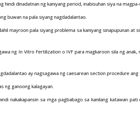
 hindi dinadatnan ng kaniyang period, inabisuhan siya na magpa-
ong buwan na pala siyang nagdadalantao.
dahil mayroon pala siyang problema sa kaniyang sinapupunan at si
awa ng In Vitro Fertilization o IVF para magkaroon sila ng anak, ng
gdadalantao ay nagsagawa ng caesarean section procedure ang dok
as ng ganoong kalagayan.
hindi nakakapansin sa mga pagbabago sa kanilang katawan pati 