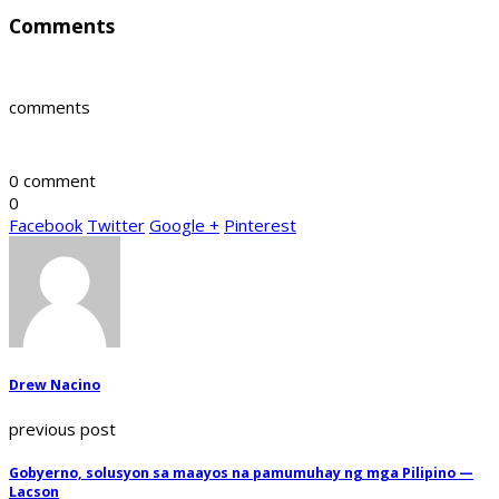
Comments
comments
0 comment
0
Facebook
Twitter
Google +
Pinterest
Drew Nacino
previous post
Gobyerno, solusyon sa maayos na pamumuhay ng mga Pilipino —
Lacson