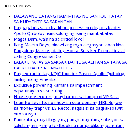
LATEST NEWS
DALAWANG BATANG NAMIMITAS NG SANTOL, PATAY
SA KURYENTE SA SARANGANI
Pagpapabilis sa extradition process ni religious leader
Apollo Quiboloy, isinusulong ng isang mambabatas
Magat Dam, wala na sa critical level
Ilang Maleta Boys, binawi ang mga alegasyon laban kina
Pangulong Marcos, dating House Speaker Romualdez at
dating Congressman Co
LALAKI, PATAY SA SAKSAK DAHIL SA ALITAN SA TAYA SA
BASKETBALL SA DANAO CITY
Pag-extradite kay KOJC founder Pastor Apollo Quiboloy,
hiniling na ng Amerika
Exclusive power ng Kamara sa impeachment,
napatunayan sa SC ruling
House prosecutors, may hamon sa kampo ni VP Sara
Leandro Leviste, no show sa subpoena ng NBI; Bugaw
sa “honey trap” vs. ES Recto, nagsisisi sa pagkakadawit
nito sa isyu
Panukalang magbibigay ng pangmatagalang solusyon sa
kakulangan ng mga textbook sa pampublikong paaralan,