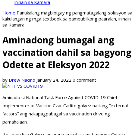
inihain sa Kamara
Home
Panukalang magbibigay ng pangmatagalang solusyon sa
kakulangan ng mga textbook sa pampublikong paaralan, inihain
sa Kamara
Aminadong bumagal ang
vaccination dahil sa bagyong
Odette at Eleksyon 2022
by
Drew Nacino
January 24, 2022
0 comment
Aminado si National Task Force Against COVID-19 Chief
Implementer at Vaccine Czar Carlito galvez na ilang “external
factors” ang nakapagpabagal sa vaccination drive ng
pamahalaan.
Ito, ayon kay Galvez, ay ang pananalasa ng bagyong Odette