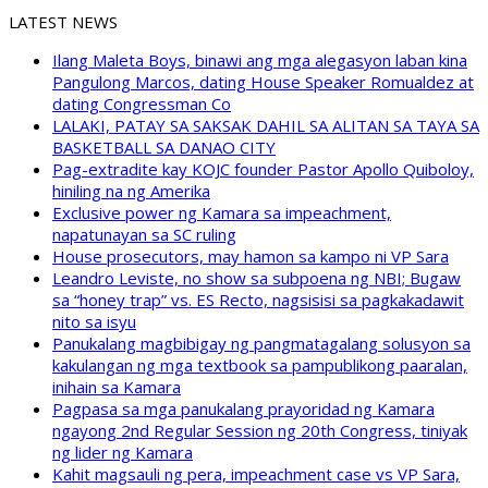
LATEST NEWS
Ilang Maleta Boys, binawi ang mga alegasyon laban kina
Pangulong Marcos, dating House Speaker Romualdez at
dating Congressman Co
LALAKI, PATAY SA SAKSAK DAHIL SA ALITAN SA TAYA SA
BASKETBALL SA DANAO CITY
Pag-extradite kay KOJC founder Pastor Apollo Quiboloy,
hiniling na ng Amerika
Exclusive power ng Kamara sa impeachment,
napatunayan sa SC ruling
House prosecutors, may hamon sa kampo ni VP Sara
Leandro Leviste, no show sa subpoena ng NBI; Bugaw
sa “honey trap” vs. ES Recto, nagsisisi sa pagkakadawit
nito sa isyu
Panukalang magbibigay ng pangmatagalang solusyon sa
kakulangan ng mga textbook sa pampublikong paaralan,
inihain sa Kamara
Pagpasa sa mga panukalang prayoridad ng Kamara
ngayong 2nd Regular Session ng 20th Congress, tiniyak
ng lider ng Kamara
Kahit magsauli ng pera, impeachment case vs VP Sara,