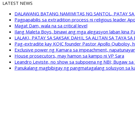
LATEST NEWS
DALAWANG BATANG NAMIMITAS NG SANTOL, PATAY SA
Pagpapabilis sa extradition process ni religious leader A
Magat Dam, wala na sa critical level
Ilang Maleta Boys, binawi ang mga alegasyon laban kina
LALAKI, PATAY SA SAKSAK DAHIL SA ALITAN SA TAYA S
Pag-extradite kay KOJC founder Pastor Apollo Quiboloy, hi
Exclusive power ng Kamara sa impeachment, napatunayan 
House prosecutors, may hamon sa kampo ni VP Sara
Leandro Leviste, no show sa subpoena ng NBI; Bugaw sa “h
Panukalang magbibigay ng pangmatagalang solusyon sa ka