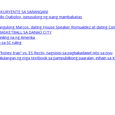
 KURYENTE SA SARANGANI
pollo Quiboloy, isinusulong ng isang mambabatas
 Pangulong Marcos, dating House Speaker Romualdez at dating C
A BASKETBALL SA DANAO CITY
niling na ng Amerika
sa SC ruling
oney trap” vs. ES Recto, nagsisisi sa pagkakadawit nito sa isyu
kulangan ng mga textbook sa pampublikong paaralan, inihain sa 