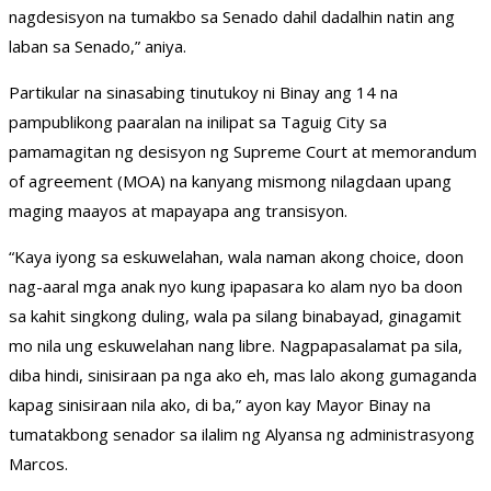
nagdesisyon na tumakbo sa Senado dahil dadalhin natin ang
laban sa Senado,” aniya.
Partikular na sinasabing tinutukoy ni Binay ang 14 na
pampublikong paaralan na inilipat sa Taguig City sa
pamamagitan ng desisyon ng Supreme Court at memorandum
of agreement (MOA) na kanyang mismong nilagdaan upang
maging maayos at mapayapa ang transisyon.
“Kaya iyong sa eskuwelahan, wala naman akong choice, doon
nag-aaral mga anak nyo kung ipapasara ko alam nyo ba doon
sa kahit singkong duling, wala pa silang binabayad, ginagamit
mo nila ung eskuwelahan nang libre. Nagpapasalamat pa sila,
diba hindi, sinisiraan pa nga ako eh, mas lalo akong gumaganda
kapag sinisiraan nila ako, di ba,” ayon kay Mayor Binay na
tumatakbong senador sa ilalim ng Alyansa ng administrasyong
Marcos.