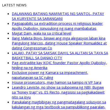
LATEST NEWS
DALAWANG BATANG NAMIMITAS NG SANTOL, PATAY
SA KURYENTE SA SARANGANI
Pagpapabilis sa extradition process ni religious leader
Apollo Quiboloy, isinusulong ng isang mambabatas
Magat Dam, wala na sa critical level
Ilang Maleta Boys, binawi ang mga alegasyon laban kina
Pangulong Marcos, dating House Speaker Romualdez at
dating Congressman Co
LALAKI, PATAY SA SAKSAK DAHIL SA ALITAN SA TAYA SA
BASKETBALL SA DANAO CITY
Pag-extradite kay KOJC founder Pastor Apollo Quiboloy,
hiniling na ng Amerika
Exclusive power ng Kamara sa impeachment,
napatunayan sa SC ruling
House prosecutors, may hamon sa kampo ni VP Sara
Leandro Leviste, no show sa subpoena ng NBI; Bugaw
sa “honey trap” vs. ES Recto, nagsisisi sa pagkakadawit
nito sa isyu
Panukalang magbibigay ng pangmatagalang solusyon sa
kakulangan ng mga textbook sa pampublikong paaralan,