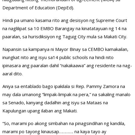
Department of Education (DepEd).
Hindi pa umano kasama rito ang desisyon ng Supreme Court
na naglilipat sa 10 EMBO Barangay na kinatatayuan ng 14 na
paaralan, sa hurisdiksiyon ng Taguig City mula sa Makati City.
Napansin sa kampanya ni Mayor Binay sa CEMBO kamakailan,
inungkat nito ang isyu sa14 public schools na hindi nito
ipinasara ang paaralan dahil “nakakaawa” ang residente na nag-
aaral dito.
Aniya sa entablado bago ipakilala si Rep. Pammy Zamora na
may dala umanong “limpak-limpak na pera,” na sakaling manalo
sa Senado, kanyang dadalhin ang isyu sa Mataas na
Kapulungan upang ilaban ang Makati.
“So, marami po akong simbahan na pinagsindihan ng kandila,
marami po tayong kinausap…………. na kaya tayo ay