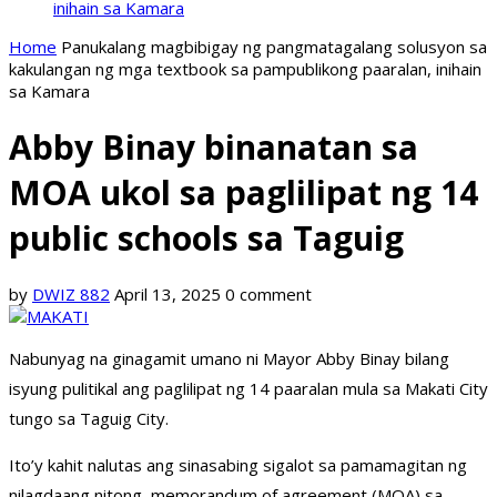
inihain sa Kamara
Home
Panukalang magbibigay ng pangmatagalang solusyon sa
kakulangan ng mga textbook sa pampublikong paaralan, inihain
sa Kamara
Abby Binay binanatan sa
MOA ukol sa paglilipat ng 14
public schools sa Taguig
by
DWIZ 882
April 13, 2025
0 comment
Nabunyag na ginagamit umano ni Mayor Abby Binay bilang
isyung pulitikal ang paglilipat ng 14 paaralan mula sa Makati City
tungo sa Taguig City.
Ito’y kahit nalutas ang sinasabing sigalot sa pamamagitan ng
nilagdaang nitong memorandum of agreement (MOA) sa