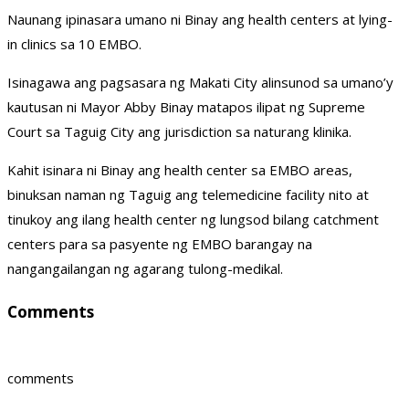
Naunang ipinasara umano ni Binay ang health centers at lying-
in clinics sa 10 EMBO.
Isinagawa ang pagsasara ng Makati City alinsunod sa umano’y
kautusan ni Mayor Abby Binay matapos ilipat ng Supreme
Court sa Taguig City ang jurisdiction sa naturang klinika.
Kahit isinara ni Binay ang health center sa EMBO areas,
binuksan naman ng Taguig ang telemedicine facility nito at
tinukoy ang ilang health center ng lungsod bilang catchment
centers para sa pasyente ng EMBO barangay na
nangangailangan ng agarang tulong-medikal.
Comments
comments