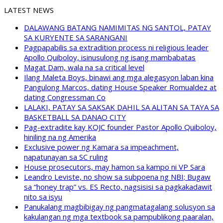
LATEST NEWS
DALAWANG BATANG NAMIMITAS NG SANTOL, PATAY
SA KURYENTE SA SARANGANI
Pagpapabilis sa extradition process ni religious leader
Apollo Quiboloy, isinusulong ng isang mambabatas
Magat Dam, wala na sa critical level
Ilang Maleta Boys, binawi ang mga alegasyon laban kina
Pangulong Marcos, dating House Speaker Romualdez at
dating Congressman Co
LALAKI, PATAY SA SAKSAK DAHIL SA ALITAN SA TAYA SA
BASKETBALL SA DANAO CITY
Pag-extradite kay KOJC founder Pastor Apollo Quiboloy,
hiniling na ng Amerika
Exclusive power ng Kamara sa impeachment,
napatunayan sa SC ruling
House prosecutors, may hamon sa kampo ni VP Sara
Leandro Leviste, no show sa subpoena ng NBI; Bugaw
sa “honey trap” vs. ES Recto, nagsisisi sa pagkakadawit
nito sa isyu
Panukalang magbibigay ng pangmatagalang solusyon sa
kakulangan ng mga textbook sa pampublikong paaralan,