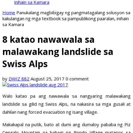
inihain sa Kamara
Home
Panukalang magbibigay ng pangmatagalang solusyon sa
kakulangan ng mga textbook sa pampublikong paaralan, inihain
sa Kamara
8 katao nawawala sa
malawakang landslide sa
Swiss Alps
by
DWIZ 882
August 25, 2017
0 comment
Walo katao pa ang nawawala sa nangyaring malawakang
landslide sa gilid ng Swiss Alps, na nakasira sa mga gusali at
dahilan nang forced evacuation ng isang village.
Makakapal na putik, bato at dumi ang dumaloy pababa ng Piz
Cengalo Mountain na bahagi ng Bondo Village matapos sa