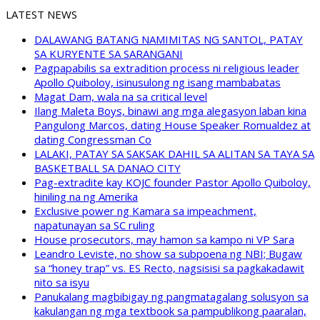
LATEST NEWS
DALAWANG BATANG NAMIMITAS NG SANTOL, PATAY
SA KURYENTE SA SARANGANI
Pagpapabilis sa extradition process ni religious leader
Apollo Quiboloy, isinusulong ng isang mambabatas
Magat Dam, wala na sa critical level
Ilang Maleta Boys, binawi ang mga alegasyon laban kina
Pangulong Marcos, dating House Speaker Romualdez at
dating Congressman Co
LALAKI, PATAY SA SAKSAK DAHIL SA ALITAN SA TAYA SA
BASKETBALL SA DANAO CITY
Pag-extradite kay KOJC founder Pastor Apollo Quiboloy,
hiniling na ng Amerika
Exclusive power ng Kamara sa impeachment,
napatunayan sa SC ruling
House prosecutors, may hamon sa kampo ni VP Sara
Leandro Leviste, no show sa subpoena ng NBI; Bugaw
sa “honey trap” vs. ES Recto, nagsisisi sa pagkakadawit
nito sa isyu
Panukalang magbibigay ng pangmatagalang solusyon sa
kakulangan ng mga textbook sa pampublikong paaralan,