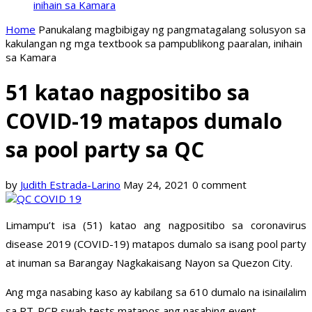
inihain sa Kamara
Home
Panukalang magbibigay ng pangmatagalang solusyon sa
kakulangan ng mga textbook sa pampublikong paaralan, inihain
sa Kamara
51 katao nagpositibo sa
COVID-19 matapos dumalo
sa pool party sa QC
by
Judith Estrada-Larino
May 24, 2021
0 comment
Limampu’t isa (51) katao ang nagpositibo sa coronavirus
disease 2019 (COVID-19) matapos dumalo sa isang pool party
at inuman sa Barangay Nagkakaisang Nayon sa Quezon City.
Ang mga nasabing kaso ay kabilang sa 610 dumalo na isinailalim
sa RT-PCR swab tests matapos ang nasabing event.