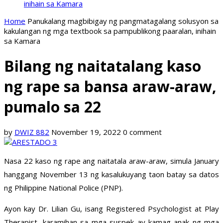
inihain sa Kamara
Home
Panukalang magbibigay ng pangmatagalang solusyon sa
kakulangan ng mga textbook sa pampublikong paaralan, inihain
sa Kamara
Bilang ng naitatalang kaso
ng rape sa bansa araw-araw,
pumalo sa 22
by
DWIZ 882
November 19, 2022
0 comment
Nasa 22 kaso ng rape ang naitatala araw-araw, simula January
hanggang November 13 ng kasalukuyang taon batay sa datos
ng Philippine National Police (PNP).
Ayon kay Dr. Lilian Gu, isang Registered Psychologist at Play
Therapist, karamihan sa mga suspek ay kamag-anak ng mga