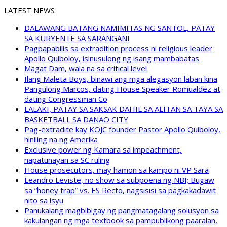
LATEST NEWS
DALAWANG BATANG NAMIMITAS NG SANTOL, PATAY
SA KURYENTE SA SARANGANI
Pagpapabilis sa extradition process ni religious leader
Apollo Quiboloy, isinusulong ng isang mambabatas
Magat Dam, wala na sa critical level
Ilang Maleta Boys, binawi ang mga alegasyon laban kina
Pangulong Marcos, dating House Speaker Romualdez at
dating Congressman Co
LALAKI, PATAY SA SAKSAK DAHIL SA ALITAN SA TAYA SA
BASKETBALL SA DANAO CITY
Pag-extradite kay KOJC founder Pastor Apollo Quiboloy,
hiniling na ng Amerika
Exclusive power ng Kamara sa impeachment,
napatunayan sa SC ruling
House prosecutors, may hamon sa kampo ni VP Sara
Leandro Leviste, no show sa subpoena ng NBI; Bugaw
sa “honey trap” vs. ES Recto, nagsisisi sa pagkakadawit
nito sa isyu
Panukalang magbibigay ng pangmatagalang solusyon sa
kakulangan ng mga textbook sa pampublikong paaralan,