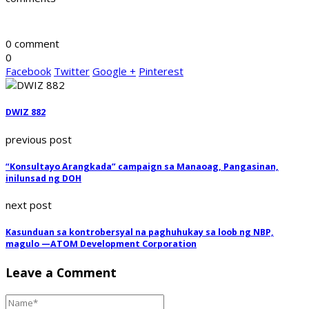
0 comment
0
Facebook
Twitter
Google +
Pinterest
DWIZ 882
previous post
“Konsultayo Arangkada” campaign sa Manaoag, Pangasinan,
inilunsad ng DOH
next post
Kasunduan sa kontrobersyal na paghuhukay sa loob ng NBP,
magulo —ATOM Development Corporation
Leave a Comment