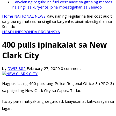
Kawalan ng regular na fuel cost audit sa gitna ng mataas
na singil sa kuryente, pinaiimbestigahan sa Senado
Home
NATIONAL NEWS
Kawalan ng regular na fuel cost audit
sa gitna ng mataas na singil sa kuryente, pinaiimbestigahan sa
Senado
HEADLINES
RONDA PROBINSYA
400 pulis ipinakalat sa New
Clark City
by
DWIZ 882
February 27, 2020
0 comment
Nagpakalat ng 400 pulis ang Police Regional Office-3 (PRO-3)
sa paligid ng New Clark City sa Capas, Tarlac.
Ito ay para matiyak ang seguridad, kaayusan at katiwasayan sa
lugar.