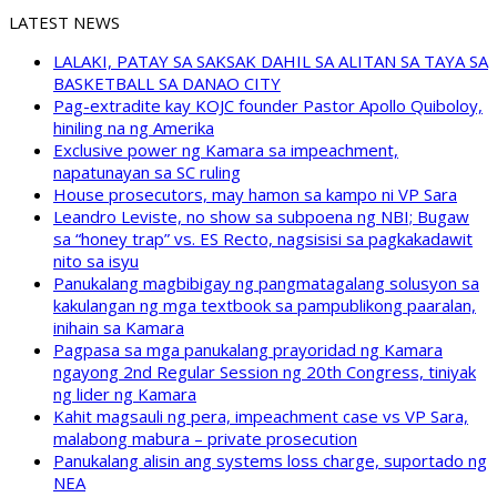
LATEST NEWS
LALAKI, PATAY SA SAKSAK DAHIL SA ALITAN SA TAYA SA
BASKETBALL SA DANAO CITY
Pag-extradite kay KOJC founder Pastor Apollo Quiboloy,
hiniling na ng Amerika
Exclusive power ng Kamara sa impeachment,
napatunayan sa SC ruling
House prosecutors, may hamon sa kampo ni VP Sara
Leandro Leviste, no show sa subpoena ng NBI; Bugaw
sa “honey trap” vs. ES Recto, nagsisisi sa pagkakadawit
nito sa isyu
Panukalang magbibigay ng pangmatagalang solusyon sa
kakulangan ng mga textbook sa pampublikong paaralan,
inihain sa Kamara
Pagpasa sa mga panukalang prayoridad ng Kamara
ngayong 2nd Regular Session ng 20th Congress, tiniyak
ng lider ng Kamara
Kahit magsauli ng pera, impeachment case vs VP Sara,
malabong mabura – private prosecution
Panukalang alisin ang systems loss charge, suportado ng
NEA