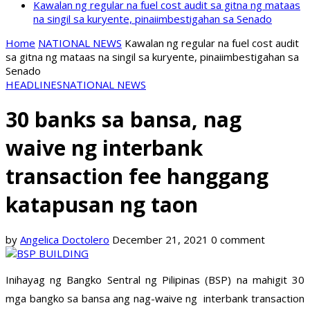
Kawalan ng regular na fuel cost audit sa gitna ng mataas
na singil sa kuryente, pinaiimbestigahan sa Senado
Home
NATIONAL NEWS
Kawalan ng regular na fuel cost audit
sa gitna ng mataas na singil sa kuryente, pinaiimbestigahan sa
Senado
HEADLINES
NATIONAL NEWS
30 banks sa bansa, nag
waive ng interbank
transaction fee hanggang
katapusan ng taon
by
Angelica Doctolero
December 21, 2021
0 comment
Inihayag ng Bangko Sentral ng Pilipinas (BSP) na mahigit 30
mga bangko sa bansa ang nag-waive ng interbank transaction