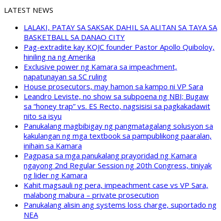
LATEST NEWS
LALAKI, PATAY SA SAKSAK DAHIL SA ALITAN SA TAYA SA
BASKETBALL SA DANAO CITY
Pag-extradite kay KOJC founder Pastor Apollo Quiboloy,
hiniling na ng Amerika
Exclusive power ng Kamara sa impeachment,
napatunayan sa SC ruling
House prosecutors, may hamon sa kampo ni VP Sara
Leandro Leviste, no show sa subpoena ng NBI; Bugaw
sa “honey trap” vs. ES Recto, nagsisisi sa pagkakadawit
nito sa isyu
Panukalang magbibigay ng pangmatagalang solusyon sa
kakulangan ng mga textbook sa pampublikong paaralan,
inihain sa Kamara
Pagpasa sa mga panukalang prayoridad ng Kamara
ngayong 2nd Regular Session ng 20th Congress, tiniyak
ng lider ng Kamara
Kahit magsauli ng pera, impeachment case vs VP Sara,
malabong mabura – private prosecution
Panukalang alisin ang systems loss charge, suportado ng
NEA