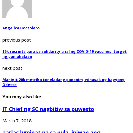
Angelica Doctolero
previous post
15k recruits para sa solidarity trial ng COVID-19 vaccines, target
ng pamahalaan
next post
Mahigit 20k metriko toneladang pananim, winasak ng bagyong
Odette
You may also like
IT Chief ng SC nagbitiw sa puwesto
March 7, 2018
Tarlac lumipat na sa pula, iniwan ang...