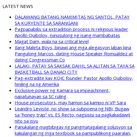
LATEST NEWS
DALAWANG BATANG NAMIMITAS NG SANTOL, PATAY
SA KURYENTE SA SARANGANI
Pagpapabilis sa extradition process ni religious leader
Apollo Quiboloy, isinusulong ng isang mambabatas
Magat Dam, wala na sa critical level
Ilang Maleta Boys, binawi ang mga alegasyon laban kina
Pangulong Marcos, dating House Speaker Romualdez at
dating Congressman Co
LALAKI, PATAY SA SAKSAK DAHIL SA ALITAN SA TAYA SA
BASKETBALL SA DANAO CITY
Pag-extradite kay KOJC founder Pastor Apollo Quiboloy,
hiniling na ng Amerika
Exclusive power ng Kamara sa impeachment,
napatunayan sa SC ruling
House prosecutors, may hamon sa kampo ni VP Sara
Leandro Leviste, no show sa subpoena ng NBI; Bugaw
sa “honey trap” vs. ES Recto, nagsisisi sa pagkakadawit
nito sa isyu
Panukalang magbibigay ng pangmatagalang solusyon sa
kakulangan ng mga textbook sa pampublikong paaralan,