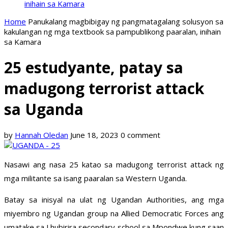
inihain sa Kamara
Home
Panukalang magbibigay ng pangmatagalang solusyon sa
kakulangan ng mga textbook sa pampublikong paaralan, inihain
sa Kamara
25 estudyante, patay sa
madugong terrorist attack
sa Uganda
by
Hannah Oledan
June 18, 2023
0 comment
Nasawi ang nasa 25 katao sa madugong terrorist attack ng
mga militante sa isang paaralan sa Western Uganda.
Batay sa inisyal na ulat ng Ugandan Authorities, ang mga
miyembro ng Ugandan group na Allied Democratic Forces ang
umatake sa Lhubirira secondary school sa Mpondwe kung saan