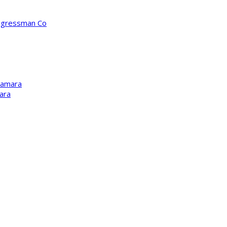
ongressman Co
Kamara
ara