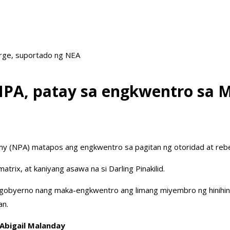
arge, suportado ng NEA
NPA, patay sa engkwentro sa M
y (NPA) matapos ang engkwentro sa pagitan ng otoridad at rebe
matrix, at kaniyang asawa na si Darling Pinakilid.
g gobyerno nang maka-engkwentro ang limang miyembro ng hinihin
an.
 Abigail Malanday