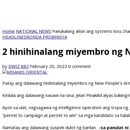
Home
NATIONAL NEWS
Panukalang alisin ang systems loss ch
HEADLINES
RONDA PROBINSYA
2 hinihinalang miyembro ng 
by
DWIZ 882
February 20, 2022
0 comment
Patay ang dalawang hinihinalang miyembro ng New People’s Arm
Kinilala ang dalawang nasawi na sina; Jelan Pinakilid alyas baking/
Ayon sa ulat, nagsagawa ng intelligence operation ang tropa n
“permit to campaign at permit to win” sa mga kandidato sa halal
Namatay ang dalawang suspek dulot ng barilan.
-sa panulat ni