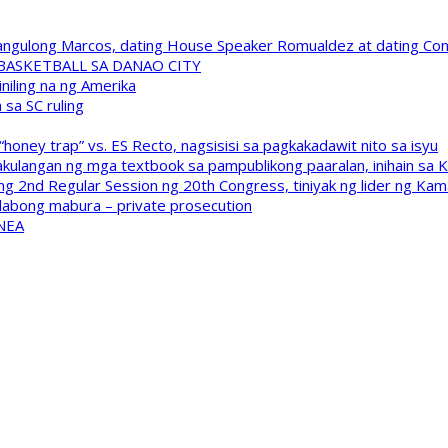
 Pangulong Marcos, dating House Speaker Romualdez at dating C
A BASKETBALL SA DANAO CITY
niling na ng Amerika
sa SC ruling
oney trap” vs. ES Recto, nagsisisi sa pagkakadawit nito sa isyu
kulangan ng mga textbook sa pampublikong paaralan, inihain sa 
 2nd Regular Session ng 20th Congress, tiniyak ng lider ng Kam
labong mabura – private prosecution
 NEA