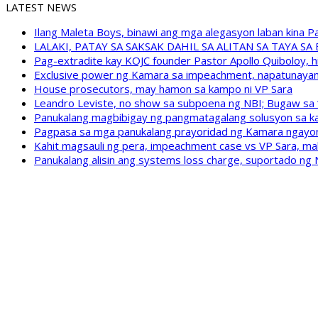
LATEST NEWS
Ilang Maleta Boys, binawi ang mga alegasyon laban kina
LALAKI, PATAY SA SAKSAK DAHIL SA ALITAN SA TAYA S
Pag-extradite kay KOJC founder Pastor Apollo Quiboloy, hi
Exclusive power ng Kamara sa impeachment, napatunayan 
House prosecutors, may hamon sa kampo ni VP Sara
Leandro Leviste, no show sa subpoena ng NBI; Bugaw sa “h
Panukalang magbibigay ng pangmatagalang solusyon sa ka
Pagpasa sa mga panukalang prayoridad ng Kamara ngayong
Kahit magsauli ng pera, impeachment case vs VP Sara, ma
Panukalang alisin ang systems loss charge, suportado ng