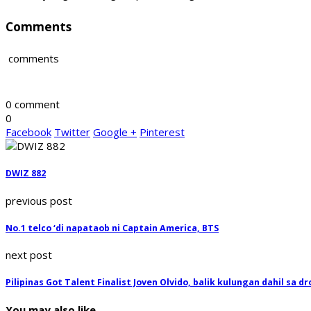
Comments
comments
0 comment
0
Facebook
Twitter
Google +
Pinterest
DWIZ 882
previous post
No.1 telco ‘di napataob ni Captain America, BTS
next post
Pilipinas Got Talent Finalist Joven Olvido, balik kulungan dahil sa d
You may also like