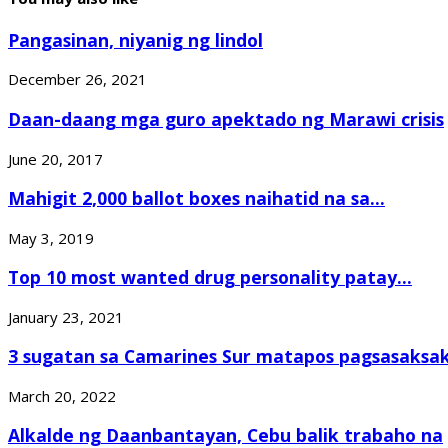
Pangasinan, niyanig ng lindol
December 26, 2021
Daan-daang mga guro apektado ng Marawi crisis
June 20, 2017
Mahigit 2,000 ballot boxes naihatid na sa...
May 3, 2019
Top 10 most wanted drug personality patay...
January 23, 2021
3 sugatan sa Camarines Sur matapos pagsasaksaki
March 20, 2022
Alkalde ng Daanbantayan, Cebu balik trabaho na