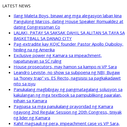
LATEST NEWS
Ilang Maleta Boys, binawi ang mga alegasyon laban kina
Pangulong Marcos, dating House Speaker Romualdez at
dating Congressman Co
LALAKI, PATAY SA SAKSAK DAHIL SA ALITAN SA TAYA SA
BASKETBALL SA DANAO CITY
Pag-extradite kay KOJC founder Pastor Apollo Quiboloy,
hiniling na ng Amerika
Exclusive power ng Kamara sa impeachment,
napatunayan sa SC ruling
House prosecutors, may hamon sa kampo ni VP Sara
Leandro Leviste, no show sa subpoena ng NBI; Bugaw
sa “honey trap” vs. ES Recto, nagsisisi sa pagkakadawit
nito sa isyu
Panukalang magbibigay ng pangmatagalang solusyon sa
kakulangan ng mga textbook sa pampublikong paaralan,
inihain sa Kamara
Pagpasa sa mga panukalang prayoridad ng Kamara
ngayong 2nd Regular Session ng 20th Congress, tiniyak
ng lider ng Kamara
Kahit magsauli ng pera, impeachment case vs VP Sara,