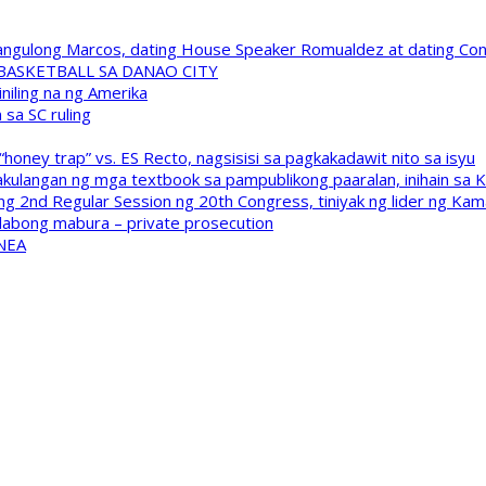
 Pangulong Marcos, dating House Speaker Romualdez at dating C
A BASKETBALL SA DANAO CITY
niling na ng Amerika
sa SC ruling
oney trap” vs. ES Recto, nagsisisi sa pagkakadawit nito sa isyu
kulangan ng mga textbook sa pampublikong paaralan, inihain sa 
 2nd Regular Session ng 20th Congress, tiniyak ng lider ng Kam
labong mabura – private prosecution
 NEA