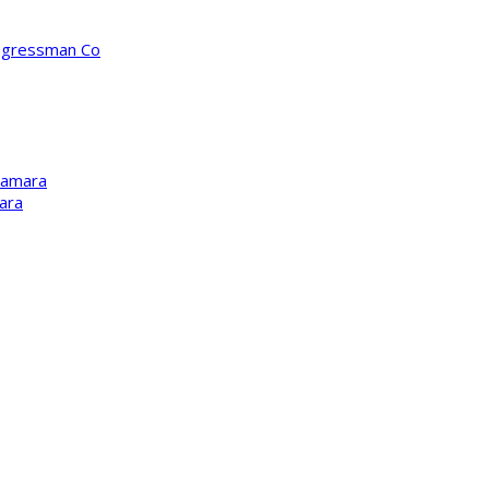
ongressman Co
Kamara
ara