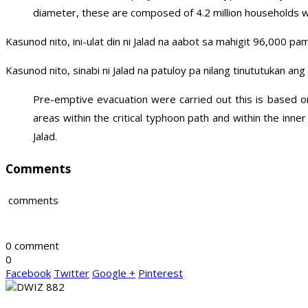
diameter, these are composed of 4.2 million households wit
Kasunod nito, ini-ulat din ni Jalad na aabot sa mahigit 96,000 
Kasunod nito, sinabi ni Jalad na patuloy pa nilang tinututukan an
Pre-emptive evacuation were carried out this is based on
areas within the critical typhoon path and within the inne
Jalad.
Comments
comments
0 comment
0
Facebook
Twitter
Google +
Pinterest