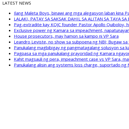
LATEST NEWS
Ilang Maleta Boys, binawi ang mga alegasyon laban kina
LALAKI, PATAY SA SAKSAK DAHIL SA ALITAN SA TAYA S
Pag-extradite kay KOJC founder Pastor Apollo Quiboloy, hi
Exclusive power ng Kamara sa impeachment, napatunayan 
House prosecutors, may hamon sa kampo ni VP Sara
Leandro Leviste, no show sa subpoena ng NBI; Bugaw sa “h
Panukalang magbibigay ng pangmatagalang solusyon sa ka
Pagpasa sa mga panukalang prayoridad ng Kamara ngayong
Kahit magsauli ng pera, impeachment case vs VP Sara, ma
Panukalang alisin ang systems loss charge, suportado ng