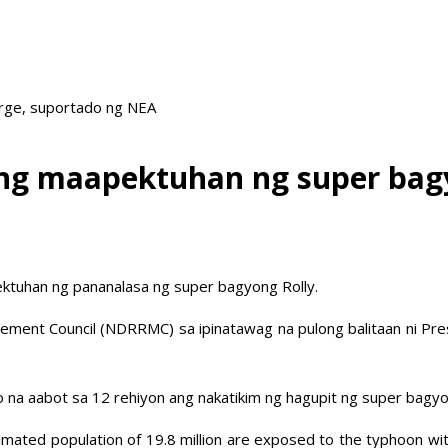
arge, suportado ng NEA
ng maapektuhan ng super bag
ktuhan ng pananalasa ng super bagyong Rolly.
agement Council (NDRRMC) sa ipinatawag na pulong balitaan ni 
to na aabot sa 12 rehiyon ang nakatikim ng hagupit ng super bagyo
imated population of 19.8 million are exposed to the typhoon wi