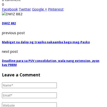
0
Facebook
Twitter
Google +
Pinterest
DWIZ 882
previous post
Mabigat na daloy ng trapiko nakaamba bago mag-Pasko
next post
Deadline para sa PUV consolidation, wala nang extension, ayon
kay PBBM
Leave a Comment