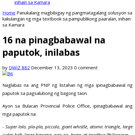
inihain sa Kamara
Home
Panukalang magbibigay ng pangmatagalang solusyon sa
kakulangan ng mga textbook sa pampublikong paaralan, inihain
sa Kamara
16 na pinagbabawal na
paputok, inilabas
by
DWIZ 882
December 13, 2023
0 comment
Naglabas na ang PNP ng listahan ng mga ipinagbabawal ng
paputok sa pagsalubong ng bagong taon.
Ayon sa Bulacan Provincial Police Office, ipinagbabawal ang
mga paputok na:
- Super lolo, pla-pla, piccolo, giant whistle, atomic triangle, large
judas belt, large bawang, pop-po, boga, at goodbye Philippines.