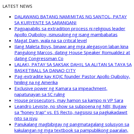
LATEST NEWS
DALAWANG BATANG NAMIMITAS NG SANTOL, PATAY
SA KURYENTE SA SARANGANI
Pagpapabilis sa extradition process ni religious leader
Apollo Quiboloy, isinusulong ng isang mambabatas
Magat Dam, wala na sa critical level
Ilang Maleta Boys, binawi ang mga alegasyon laban kina
Pangulong Marcos, dating House Speaker Romualdez at
dating Congressman Co
LALAKI, PATAY SA SAKSAK DAHIL SA ALITAN SA TAYA SA
BASKETBALL SA DANAO CITY
Pag-extradite kay KOJC founder Pastor Apollo Quiboloy,
hiniling na ng Amerika
Exclusive power ng Kamara sa impeachment,
napatunayan sa SC ruling
House prosecutors, may hamon sa kampo ni VP Sara
Leandro Leviste, no show sa subpoena ng NBI; Bugaw
sa “honey trap” vs. ES Recto, nagsisisi sa pagkakadawit
nito sa isyu
Panukalang magbibigay ng pangmatagalang solusyon sa
kakulangan ng mga textbook sa pampublikong paaralan,