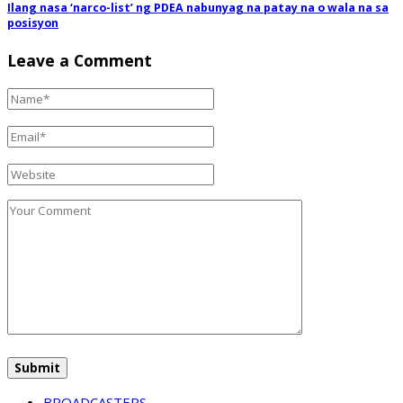
Ilang nasa ‘narco-list’ ng PDEA nabunyag na patay na o wala na sa
posisyon
Leave a Comment
BROADCASTERS