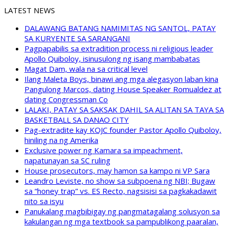
LATEST NEWS
DALAWANG BATANG NAMIMITAS NG SANTOL, PATAY
SA KURYENTE SA SARANGANI
Pagpapabilis sa extradition process ni religious leader
Apollo Quiboloy, isinusulong ng isang mambabatas
Magat Dam, wala na sa critical level
Ilang Maleta Boys, binawi ang mga alegasyon laban kina
Pangulong Marcos, dating House Speaker Romualdez at
dating Congressman Co
LALAKI, PATAY SA SAKSAK DAHIL SA ALITAN SA TAYA SA
BASKETBALL SA DANAO CITY
Pag-extradite kay KOJC founder Pastor Apollo Quiboloy,
hiniling na ng Amerika
Exclusive power ng Kamara sa impeachment,
napatunayan sa SC ruling
House prosecutors, may hamon sa kampo ni VP Sara
Leandro Leviste, no show sa subpoena ng NBI; Bugaw
sa “honey trap” vs. ES Recto, nagsisisi sa pagkakadawit
nito sa isyu
Panukalang magbibigay ng pangmatagalang solusyon sa
kakulangan ng mga textbook sa pampublikong paaralan,