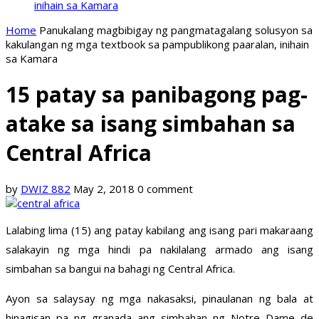
inihain sa Kamara
Home
Panukalang magbibigay ng pangmatagalang solusyon sa
kakulangan ng mga textbook sa pampublikong paaralan, inihain
sa Kamara
15 patay sa panibagong pag-
atake sa isang simbahan sa
Central Africa
by
DWIZ 882
May 2, 2018
0 comment
Lalabing lima (15) ang patay kabilang ang isang pari makaraang
salakayin ng mga hindi pa nakilalang armado ang isang
simbahan sa bangui na bahagi ng Central Africa.
Ayon sa salaysay ng mga nakasaksi, pinaulanan ng bala at
hinagisan pa ng granada ang simbahan ng Notre Dame de