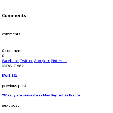
Comments
comments
0 comment
0
Facebook
Twitter
Google +
Pinterest
DWIZ 882
previous post
200 raliyista naaresto sa May Day riot sa France
next post