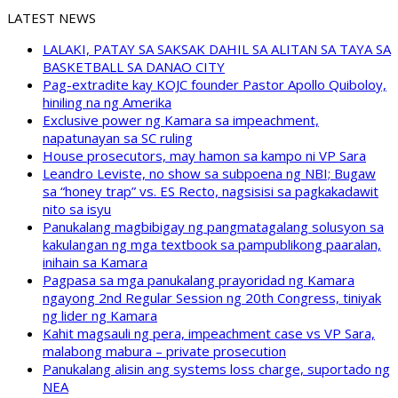
LATEST NEWS
LALAKI, PATAY SA SAKSAK DAHIL SA ALITAN SA TAYA SA
BASKETBALL SA DANAO CITY
Pag-extradite kay KOJC founder Pastor Apollo Quiboloy,
hiniling na ng Amerika
Exclusive power ng Kamara sa impeachment,
napatunayan sa SC ruling
House prosecutors, may hamon sa kampo ni VP Sara
Leandro Leviste, no show sa subpoena ng NBI; Bugaw
sa “honey trap” vs. ES Recto, nagsisisi sa pagkakadawit
nito sa isyu
Panukalang magbibigay ng pangmatagalang solusyon sa
kakulangan ng mga textbook sa pampublikong paaralan,
inihain sa Kamara
Pagpasa sa mga panukalang prayoridad ng Kamara
ngayong 2nd Regular Session ng 20th Congress, tiniyak
ng lider ng Kamara
Kahit magsauli ng pera, impeachment case vs VP Sara,
malabong mabura – private prosecution
Panukalang alisin ang systems loss charge, suportado ng
NEA