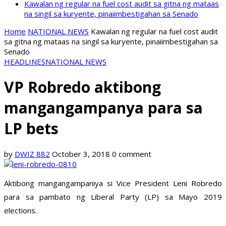
Kawalan ng regular na fuel cost audit sa gitna ng mataas
na singil sa kuryente, pinaiimbestigahan sa Senado
Home
NATIONAL NEWS
Kawalan ng regular na fuel cost audit
sa gitna ng mataas na singil sa kuryente, pinaiimbestigahan sa
Senado
HEADLINES
NATIONAL NEWS
VP Robredo aktibong
mangangampanya para sa
LP bets
by
DWIZ 882
October 3, 2018
0 comment
Aktibong mangangampaniya si Vice President Leni Robredo
para sa pambato ng Liberal Party (LP) sa Mayo 2019
elections.