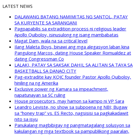
LATEST NEWS
DALAWANG BATANG NAMIMITAS NG SANTOL, PATAY
SA KURYENTE SA SARANGANI
Pagpapabilis sa extradition process ni religious leader
Apollo Quiboloy, isinusulong ng isang mambabatas
Magat Dam, wala na sa critical level
Ilang Maleta Boys, binawi ang mga alegasyon laban kina
Pangulong Marcos, dating House Speaker Romualdez at
dating Congressman Co
LALAKI, PATAY SA SAKSAK DAHIL SA ALITAN SA TAYA SA
BASKETBALL SA DANAO CITY
Pag-extradite kay KOJC founder Pastor Apollo Quiboloy,
hiniling na ng Amerika
Exclusive power ng Kamara sa impeachment,
napatunayan sa SC ruling
House prosecutors, may hamon sa kampo ni VP Sara
Leandro Leviste, no show sa subpoena ng NBI; Bugaw
sa “honey trap” vs. ES Recto, nagsisisi sa pagkakadawit
nito sa isyu
Panukalang magbibigay ng pangmatagalang solusyon sa
kakulangan ng mga textbook sa pampublikong paaralan,