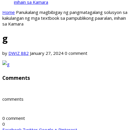
inihain sa Kamara
Home
Panukalang magbibigay ng pangmatagalang solusyon sa
kakulangan ng mga textbook sa pampublikong paaralan, inihain
sa Kamara
g
by
DWIZ 882
January 27, 2024
0 comment
Comments
comments
0 comment
0
Facebook
Twitter
Google +
Pinterest