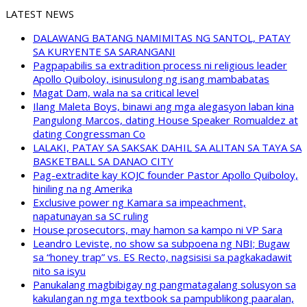
LATEST NEWS
DALAWANG BATANG NAMIMITAS NG SANTOL, PATAY
SA KURYENTE SA SARANGANI
Pagpapabilis sa extradition process ni religious leader
Apollo Quiboloy, isinusulong ng isang mambabatas
Magat Dam, wala na sa critical level
Ilang Maleta Boys, binawi ang mga alegasyon laban kina
Pangulong Marcos, dating House Speaker Romualdez at
dating Congressman Co
LALAKI, PATAY SA SAKSAK DAHIL SA ALITAN SA TAYA SA
BASKETBALL SA DANAO CITY
Pag-extradite kay KOJC founder Pastor Apollo Quiboloy,
hiniling na ng Amerika
Exclusive power ng Kamara sa impeachment,
napatunayan sa SC ruling
House prosecutors, may hamon sa kampo ni VP Sara
Leandro Leviste, no show sa subpoena ng NBI; Bugaw
sa “honey trap” vs. ES Recto, nagsisisi sa pagkakadawit
nito sa isyu
Panukalang magbibigay ng pangmatagalang solusyon sa
kakulangan ng mga textbook sa pampublikong paaralan,