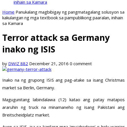
inihain sa Kamara
Home
Panukalang magbibigay ng pangmatagalang solusyon sa
kakulangan ng mga textbook sa pampublikong paaralan, inihain
sa Kamara
Terror attack sa Germany
inako ng ISIS
by
DWIZ 882
December 21, 2016
0 comment
Inako na ng grupong ISIS ang pag-atake sa isang Christmas
market sa Berlin, Germany.
Magugunitang labindalawa (12) katao ang patay matapos
araruhin ng truck na minamaneho ng isang Pakistani ang
Breitscheidplatz market.
Ayon sa ISIS, isa sa kanilang mga ‘mujahedeen’ o holy warrior