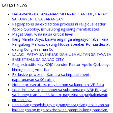
LATEST NEWS
DALAWANG BATANG NAMIMITAS NG SANTOL, PATAY
SA KURYENTE SA SARANGANI
Pagpapabilis sa extradition process ni religious leader
Apollo Quiboloy, isinusulong ng isang mambabatas
Magat Dam, wala na sa critical level
Ilang Maleta Boys, binawi ang mga alegasyon laban kina
Pangulong Marcos, dating House Speaker Romualdez at
dating Congressman Co
LALAKI, PATAY SA SAKSAK DAHIL SA ALITAN SA TAYA SA
BASKETBALL SA DANAO CITY
Pag-extradite kay KOJC founder Pastor Apollo Quiboloy,
hiniling na ng Amerika
Exclusive power ng Kamara sa impeachment,
napatunayan sa SC ruling
House prosecutors, may hamon sa kampo ni VP Sara
Leandro Leviste, no show sa subpoena ng NBI; Bugaw
sa “honey trap” vs. ES Recto, nagsisisi sa pagkakadawit
nito sa isyu
Panukalang magbibigay ng pangmatagalang solusyon sa
kakulangan ng mga textbook sa pampublikong paaralan,