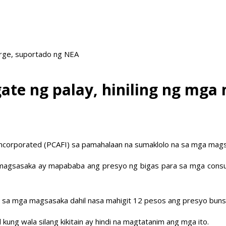
arge, suportado ng NEA
ate ng palay, hiniling ng mg
Incorporated (PCAFI) sa pamahalaan na sumaklolo na sa mga mags
ga magsasaka ay mapababa ang presyo ng bigas para sa mga cons
 sa mga magsasaka dahil nasa mahigit 12 pesos ang presyo bunsod
 kung wala silang kikitain ay hindi na magtatanim ang mga ito.