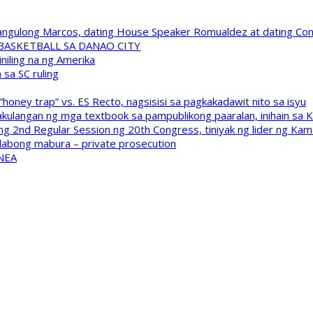
 Pangulong Marcos, dating House Speaker Romualdez at dating C
A BASKETBALL SA DANAO CITY
niling na ng Amerika
sa SC ruling
oney trap” vs. ES Recto, nagsisisi sa pagkakadawit nito sa isyu
kulangan ng mga textbook sa pampublikong paaralan, inihain sa 
 2nd Regular Session ng 20th Congress, tiniyak ng lider ng Kam
labong mabura – private prosecution
 NEA