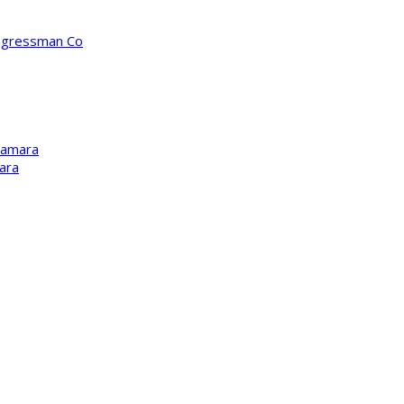
ongressman Co
Kamara
ara