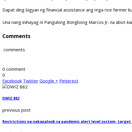
Dapat ding bigyan ng financial assistance ang mga rice farmer 
Una nang inihayag ni Pangulong Bongbong Marcos Jr. na abot-kam
Comments
comments
0 comment
0
Facebook
Twitter
Google +
Pinterest
DWIZ 882
previous post
Restrictions na nakapaloob sa pandemic alert level system, targe