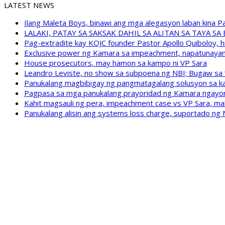
LATEST NEWS
Ilang Maleta Boys, binawi ang mga alegasyon laban kina
LALAKI, PATAY SA SAKSAK DAHIL SA ALITAN SA TAYA S
Pag-extradite kay KOJC founder Pastor Apollo Quiboloy, hi
Exclusive power ng Kamara sa impeachment, napatunayan 
House prosecutors, may hamon sa kampo ni VP Sara
Leandro Leviste, no show sa subpoena ng NBI; Bugaw sa “h
Panukalang magbibigay ng pangmatagalang solusyon sa ka
Pagpasa sa mga panukalang prayoridad ng Kamara ngayong
Kahit magsauli ng pera, impeachment case vs VP Sara, ma
Panukalang alisin ang systems loss charge, suportado ng