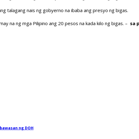
kung talagang nais ng gobyerno na ibaba ang presyo ng bigas.
ay na ng mga Pilipino ang 20 pesos na kada kilo ng bigas. –
sa p
t bawasan ng DOH