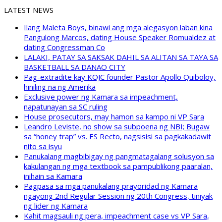
LATEST NEWS
Ilang Maleta Boys, binawi ang mga alegasyon laban kina
Pangulong Marcos, dating House Speaker Romualdez at
dating Congressman Co
LALAKI, PATAY SA SAKSAK DAHIL SA ALITAN SA TAYA SA
BASKETBALL SA DANAO CITY
Pag-extradite kay KOJC founder Pastor Apollo Quiboloy,
hiniling na ng Amerika
Exclusive power ng Kamara sa impeachment,
napatunayan sa SC ruling
House prosecutors, may hamon sa kampo ni VP Sara
Leandro Leviste, no show sa subpoena ng NBI; Bugaw
sa “honey trap” vs. ES Recto, nagsisisi sa pagkakadawit
nito sa isyu
Panukalang magbibigay ng pangmatagalang solusyon sa
kakulangan ng mga textbook sa pampublikong paaralan,
inihain sa Kamara
Pagpasa sa mga panukalang prayoridad ng Kamara
ngayong 2nd Regular Session ng 20th Congress, tiniyak
ng lider ng Kamara
Kahit magsauli ng pera, impeachment case vs VP Sara,