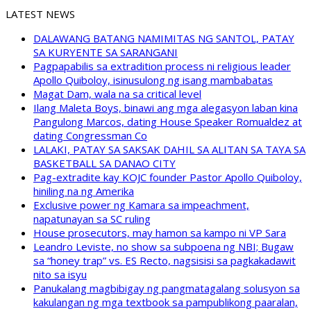
LATEST NEWS
DALAWANG BATANG NAMIMITAS NG SANTOL, PATAY
SA KURYENTE SA SARANGANI
Pagpapabilis sa extradition process ni religious leader
Apollo Quiboloy, isinusulong ng isang mambabatas
Magat Dam, wala na sa critical level
Ilang Maleta Boys, binawi ang mga alegasyon laban kina
Pangulong Marcos, dating House Speaker Romualdez at
dating Congressman Co
LALAKI, PATAY SA SAKSAK DAHIL SA ALITAN SA TAYA SA
BASKETBALL SA DANAO CITY
Pag-extradite kay KOJC founder Pastor Apollo Quiboloy,
hiniling na ng Amerika
Exclusive power ng Kamara sa impeachment,
napatunayan sa SC ruling
House prosecutors, may hamon sa kampo ni VP Sara
Leandro Leviste, no show sa subpoena ng NBI; Bugaw
sa “honey trap” vs. ES Recto, nagsisisi sa pagkakadawit
nito sa isyu
Panukalang magbibigay ng pangmatagalang solusyon sa
kakulangan ng mga textbook sa pampublikong paaralan,