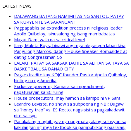
LATEST NEWS
DALAWANG BATANG NAMIMITAS NG SANTOL, PATAY
SA KURYENTE SA SARANGANI
Pagpapabilis sa extradition process ni religious leader
Apollo Quiboloy, isinusulong ng isang mambabatas
Magat Dam, wala na sa critical level
Ilang Maleta Boys, binawi ang mga alegasyon laban kina
Pangulong Marcos, dating House Speaker Romualdez at
dating Congressman Co
LALAKI, PATAY SA SAKSAK DAHIL SA ALITAN SA TAYA SA
BASKETBALL SA DANAO CITY
Pag-extradite kay KOJC founder Pastor Apollo Quiboloy,
hiniling na ng Amerika
Exclusive power ng Kamara sa impeachment,
napatunayan sa SC ruling
House prosecutors, may hamon sa kampo ni VP Sara
Leandro Leviste, no show sa subpoena ng NBI; Bugaw
sa “honey trap” vs. ES Recto, nagsisisi sa pagkakadawit
nito sa isyu
Panukalang magbibigay ng pangmatagalang solusyon sa
kakulangan ng mga textbook sa pampublikong paaralan,