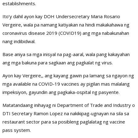
establishments.
Ito’y dahil ayon kay DOH Undersecretary Maria Rosario
Vergeire, wala pa namang katiyakan na hindi makakahawa ng
coronavirus disease 2019 (COVID19) ang mga nabakunahan
nang indibidwal.
Base aniya sa mga inisyal na pag-aaral, wala pang kakayahan
ang mga bakuna para sagkaan ang pagkalat ng virus.
Ayon kay Vergeire,, ang kayang gawin pa lamang sa ngayon ng
mga available na COVID-19 vaccines ay pigilan mas malalang
impeksiyon, gayundin ang pagkaka-ospital ng pasyente.
Matatandaang inihayag ni Department of Trade and Industry o
DTI Secretary Ramon Lopez na nakikipag-ugnayan na sila sa
restaurant sector para sa posibleng paglalatag ng vaccine
pass system.