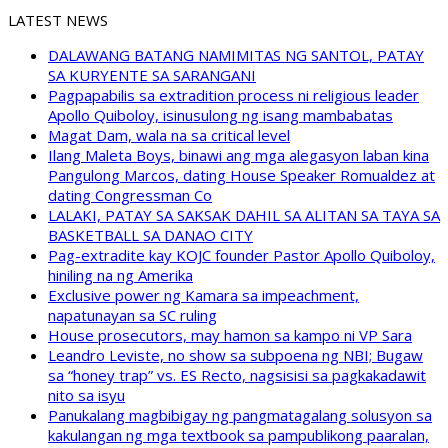
LATEST NEWS
DALAWANG BATANG NAMIMITAS NG SANTOL, PATAY
SA KURYENTE SA SARANGANI
Pagpapabilis sa extradition process ni religious leader
Apollo Quiboloy, isinusulong ng isang mambabatas
Magat Dam, wala na sa critical level
Ilang Maleta Boys, binawi ang mga alegasyon laban kina
Pangulong Marcos, dating House Speaker Romualdez at
dating Congressman Co
LALAKI, PATAY SA SAKSAK DAHIL SA ALITAN SA TAYA SA
BASKETBALL SA DANAO CITY
Pag-extradite kay KOJC founder Pastor Apollo Quiboloy,
hiniling na ng Amerika
Exclusive power ng Kamara sa impeachment,
napatunayan sa SC ruling
House prosecutors, may hamon sa kampo ni VP Sara
Leandro Leviste, no show sa subpoena ng NBI; Bugaw
sa “honey trap” vs. ES Recto, nagsisisi sa pagkakadawit
nito sa isyu
Panukalang magbibigay ng pangmatagalang solusyon sa
kakulangan ng mga textbook sa pampublikong paaralan,