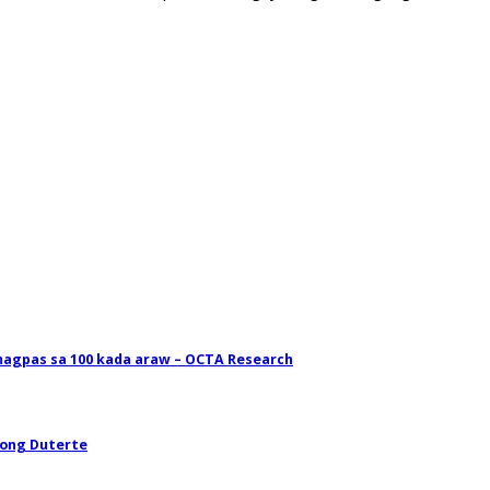
magpas sa 100 kada araw – OCTA Research
long Duterte