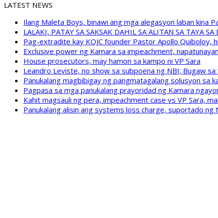
LATEST NEWS
Ilang Maleta Boys, binawi ang mga alegasyon laban kina
LALAKI, PATAY SA SAKSAK DAHIL SA ALITAN SA TAYA S
Pag-extradite kay KOJC founder Pastor Apollo Quiboloy, hi
Exclusive power ng Kamara sa impeachment, napatunayan 
House prosecutors, may hamon sa kampo ni VP Sara
Leandro Leviste, no show sa subpoena ng NBI; Bugaw sa “h
Panukalang magbibigay ng pangmatagalang solusyon sa ka
Pagpasa sa mga panukalang prayoridad ng Kamara ngayong
Kahit magsauli ng pera, impeachment case vs VP Sara, ma
Panukalang alisin ang systems loss charge, suportado ng