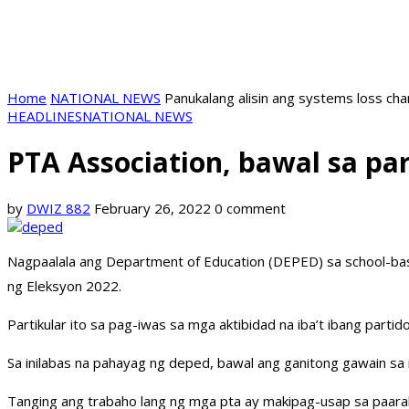
Home
NATIONAL NEWS
Panukalang alisin ang systems loss ch
HEADLINES
NATIONAL NEWS
PTA Association, bawal sa par
by
DWIZ 882
February 26, 2022
0 comment
Nagpaalala ang Department of Education (DEPED) sa school-base
ng Eleksyon 2022.
Partikular ito sa pag-iwas sa mga aktibidad na iba’t ibang par
Sa inilabas na pahayag ng deped, bawal ang ganitong gawain sa 
Tanging ang trabaho lang ng mga pta ay makipag-usap sa paaral