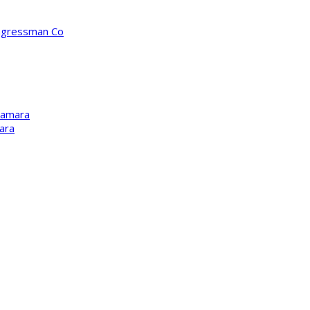
ongressman Co
Kamara
ara