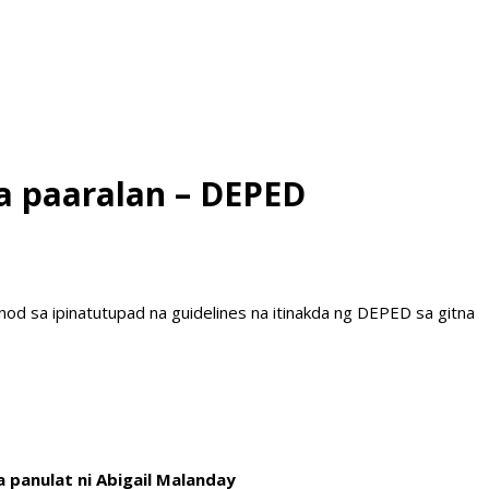
ga paaralan – DEPED
d sa ipinatutupad na guidelines na itinakda ng DEPED sa gitna
a panulat ni Abigail Malanday