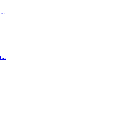
..
...