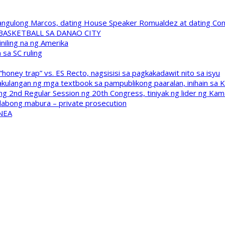
 Pangulong Marcos, dating House Speaker Romualdez at dating C
A BASKETBALL SA DANAO CITY
niling na ng Amerika
sa SC ruling
oney trap” vs. ES Recto, nagsisisi sa pagkakadawit nito sa isyu
kulangan ng mga textbook sa pampublikong paaralan, inihain sa 
 2nd Regular Session ng 20th Congress, tiniyak ng lider ng Kam
labong mabura – private prosecution
 NEA