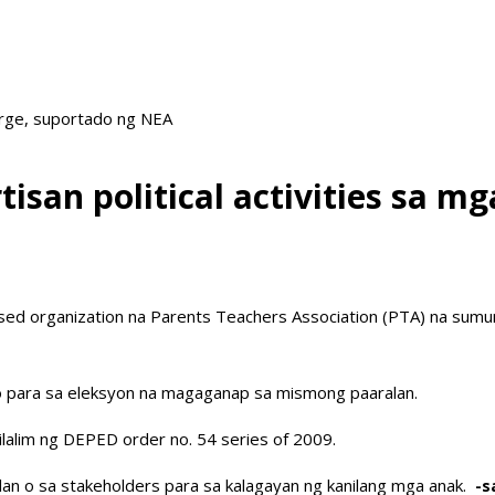
arge, suportado ng NEA
tisan political activities sa m
d organization na Parents Teachers Association (PTA) na sumuno
tido para sa eleksyon na magaganap sa mismong paaralan.
ilalim ng DEPED order no. 54 series of 2009.
an o sa stakeholders para sa kalagayan ng kanilang mga anak.
-s