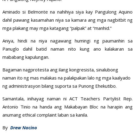
Aminado si Belmonte na nahihiya siya kay Pangulong Aquino
dahil pawang kasamahan niya sa kamara ang mga nagbitbit ng
mga plakang may mga katagang “palpak” at “manhid.”
Aniya, hindi na niya nagawang humingi ng paumanhin sa
Panuglo dahil batid naman nito kung ano kalakaran sa
mababang kapulungan.
Bagaman nagprotesta ang ilang kongresista, sinalubong
naman ito ng mas malakas na palakpakan lalo ng mga kaalyado
ng administrasyon bilang suporta sa Punong Ehekutibo.
Samantala, inihayag naman ni ACT Teachers Partylist Rep.
Antonio Tinio na handa ang Makabayan Bloc na harapin ang
anumang ethical complaint laban sa kanila.
By
Drew Nacino