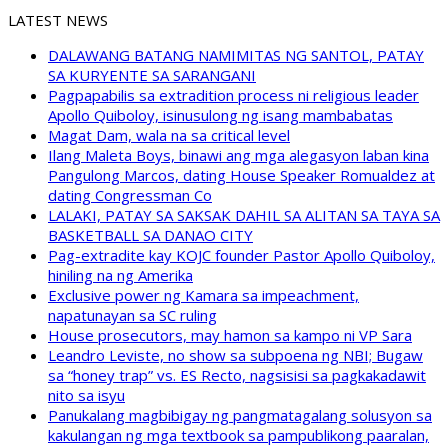
LATEST NEWS
DALAWANG BATANG NAMIMITAS NG SANTOL, PATAY
SA KURYENTE SA SARANGANI
Pagpapabilis sa extradition process ni religious leader
Apollo Quiboloy, isinusulong ng isang mambabatas
Magat Dam, wala na sa critical level
Ilang Maleta Boys, binawi ang mga alegasyon laban kina
Pangulong Marcos, dating House Speaker Romualdez at
dating Congressman Co
LALAKI, PATAY SA SAKSAK DAHIL SA ALITAN SA TAYA SA
BASKETBALL SA DANAO CITY
Pag-extradite kay KOJC founder Pastor Apollo Quiboloy,
hiniling na ng Amerika
Exclusive power ng Kamara sa impeachment,
napatunayan sa SC ruling
House prosecutors, may hamon sa kampo ni VP Sara
Leandro Leviste, no show sa subpoena ng NBI; Bugaw
sa “honey trap” vs. ES Recto, nagsisisi sa pagkakadawit
nito sa isyu
Panukalang magbibigay ng pangmatagalang solusyon sa
kakulangan ng mga textbook sa pampublikong paaralan,