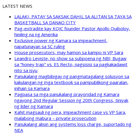
LATEST NEWS
LALAKI, PATAY SA SAKSAK DAHIL SA ALITAN SA TAYA SA
BASKETBALL SA DANAO CITY
Pag-extradite kay KOJC founder Pastor Apollo Quiboloy,
hiniling na ng Amerika
Exclusive power ng Kamara sa impeachment,
napatunayan sa SC ruling
House prosecutors, may hamon sa kampo ni VP Sara
Leandro Leviste, no show sa subpoena ng NBI; Bugaw
sa “honey trap” vs. ES Recto, nagsisisi sa pagkakadawit
nito sa isyu
Panukalang magbibigay ng pangmatagalang solusyon sa
kakulangan ng mga textbook sa pampublikong paaralan,
inihain sa Kamara
Pagpasa sa mga panukalang prayoridad ng Kamara
ngayong 2nd Regular Session ng 20th Congress, tiniyak
ng lider ng Kamara
Kahit magsauli ng pera, impeachment case vs VP Sara,
malabong mabura – private prosecution
Panukalang alisin ang systems loss charge, suportado ng
NEA