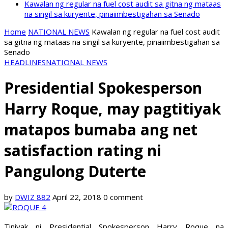
Kawalan ng regular na fuel cost audit sa gitna ng mataas
na singil sa kuryente, pinaiimbestigahan sa Senado
Home
NATIONAL NEWS
Kawalan ng regular na fuel cost audit
sa gitna ng mataas na singil sa kuryente, pinaiimbestigahan sa
Senado
HEADLINES
NATIONAL NEWS
Presidential Spokesperson
Harry Roque, may pagtitiyak
matapos bumaba ang net
satisfaction rating ni
Pangulong Duterte
by
DWIZ 882
April 22, 2018
0 comment
Tiniyak ni Presidential Spokesperson Harry Roque na