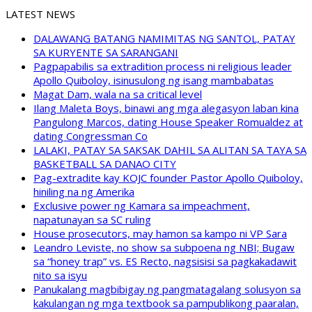
LATEST NEWS
DALAWANG BATANG NAMIMITAS NG SANTOL, PATAY
SA KURYENTE SA SARANGANI
Pagpapabilis sa extradition process ni religious leader
Apollo Quiboloy, isinusulong ng isang mambabatas
Magat Dam, wala na sa critical level
Ilang Maleta Boys, binawi ang mga alegasyon laban kina
Pangulong Marcos, dating House Speaker Romualdez at
dating Congressman Co
LALAKI, PATAY SA SAKSAK DAHIL SA ALITAN SA TAYA SA
BASKETBALL SA DANAO CITY
Pag-extradite kay KOJC founder Pastor Apollo Quiboloy,
hiniling na ng Amerika
Exclusive power ng Kamara sa impeachment,
napatunayan sa SC ruling
House prosecutors, may hamon sa kampo ni VP Sara
Leandro Leviste, no show sa subpoena ng NBI; Bugaw
sa “honey trap” vs. ES Recto, nagsisisi sa pagkakadawit
nito sa isyu
Panukalang magbibigay ng pangmatagalang solusyon sa
kakulangan ng mga textbook sa pampublikong paaralan,