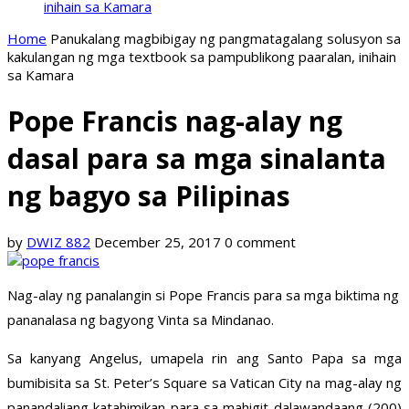
inihain sa Kamara
Home
Panukalang magbibigay ng pangmatagalang solusyon sa
kakulangan ng mga textbook sa pampublikong paaralan, inihain
sa Kamara
Pope Francis nag-alay ng
dasal para sa mga sinalanta
ng bagyo sa Pilipinas
by
DWIZ 882
December 25, 2017
0 comment
Nag-alay ng panalangin si Pope Francis para sa mga biktima ng
pananalasa ng bagyong Vinta sa Mindanao.
Sa kanyang Angelus, umapela rin ang Santo Papa sa mga
bumibisita sa St. Peter’s Square sa Vatican City na mag-alay ng
panandaliang katahimikan para sa mahigit dalawandaang (200)