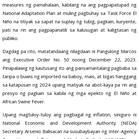
measures ng pamahalaan, kabilang na ang pagpapatupad ng
National Adaptation Plan at muling pagbuhay sa Task Force El
Niño na titiyak sa sapat na suplay ng tubig, pagkain, kuryente,
pati na rin ang pagpapanatili sa kalusugan at kaligtasan ng
publiko.
Dagdag pa rito, matatandaang nilagdaan ni Pangulong Marcos
ang Executive Order No. 50 noong December 22, 2023.
Pinapalawig ng kautusang ito ang pansamantalang pagbaba sa
taripa o buwis ng imported na baboy, mais, at bigas hanggang
sa katapusan ng 2024 upang matiyak na abot-kaya pa rin ang
presyo ng pagkain sa kabila ng mga epekto ng El Niño at
African Swine Fever.
Upang magtuloy-tuloy ang pagbagal ng inflation, siniguro ni
National Economic and Development Authority (NEDA)
Secretary Arsenio Balisacan na susubaybayan ng Inter-Agency