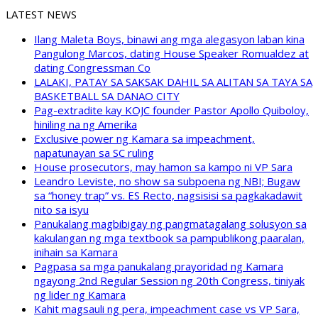
LATEST NEWS
Ilang Maleta Boys, binawi ang mga alegasyon laban kina
Pangulong Marcos, dating House Speaker Romualdez at
dating Congressman Co
LALAKI, PATAY SA SAKSAK DAHIL SA ALITAN SA TAYA SA
BASKETBALL SA DANAO CITY
Pag-extradite kay KOJC founder Pastor Apollo Quiboloy,
hiniling na ng Amerika
Exclusive power ng Kamara sa impeachment,
napatunayan sa SC ruling
House prosecutors, may hamon sa kampo ni VP Sara
Leandro Leviste, no show sa subpoena ng NBI; Bugaw
sa “honey trap” vs. ES Recto, nagsisisi sa pagkakadawit
nito sa isyu
Panukalang magbibigay ng pangmatagalang solusyon sa
kakulangan ng mga textbook sa pampublikong paaralan,
inihain sa Kamara
Pagpasa sa mga panukalang prayoridad ng Kamara
ngayong 2nd Regular Session ng 20th Congress, tiniyak
ng lider ng Kamara
Kahit magsauli ng pera, impeachment case vs VP Sara,