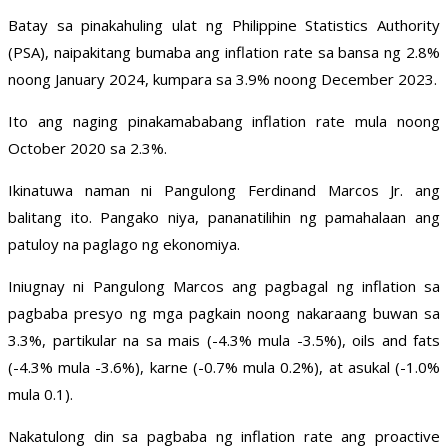
Batay sa pinakahuling ulat ng Philippine Statistics Authority
(PSA), naipakitang bumaba ang inflation rate sa bansa ng 2.8%
noong January 2024, kumpara sa 3.9% noong December 2023.
Ito ang naging pinakamababang inflation rate mula noong
October 2020 sa 2.3%.
Ikinatuwa naman ni Pangulong Ferdinand Marcos Jr. ang
balitang ito. Pangako niya, pananatilihin ng pamahalaan ang
patuloy na paglago ng ekonomiya.
Iniugnay ni Pangulong Marcos ang pagbagal ng inflation sa
pagbaba presyo ng mga pagkain noong nakaraang buwan sa
3.3%, partikular na sa mais (-4.3% mula -3.5%), oils and fats
(-4.3% mula -3.6%), karne (-0.7% mula 0.2%), at asukal (-1.0%
mula 0.1).
Nakatulong din sa pagbaba ng inflation rate ang proactive