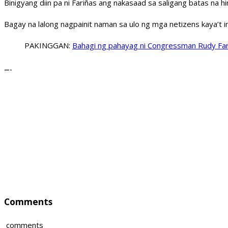
Binigyang diin pa ni Fariñas ang nakasaad sa saligang batas n
Bagay na lalong nagpainit naman sa ulo ng mga netizens kaya’t in
PAKINGGAN:
Bahagi ng pahayag ni Congressman Rudy Far
—-
Comments
comments