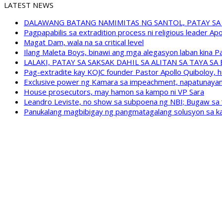
LATEST NEWS
DALAWANG BATANG NAMIMITAS NG SANTOL, PATAY SA
Pagpapabilis sa extradition process ni religious leader A
Magat Dam, wala na sa critical level
Ilang Maleta Boys, binawi ang mga alegasyon laban kina
LALAKI, PATAY SA SAKSAK DAHIL SA ALITAN SA TAYA S
Pag-extradite kay KOJC founder Pastor Apollo Quiboloy, hi
Exclusive power ng Kamara sa impeachment, napatunayan 
House prosecutors, may hamon sa kampo ni VP Sara
Leandro Leviste, no show sa subpoena ng NBI; Bugaw sa “h
Panukalang magbibigay ng pangmatagalang solusyon sa ka