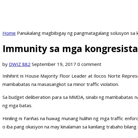
Home
Panukalang magbibigay ng pangmatagalang solusyon sa k
Immunity sa mga kongresista n
by
DWIZ 882
September 19, 2017
0 comment
Inihihirit ni House Majority Floor Leader at Ilocos Norte Rep
mambabatas na masasangkot sa minor traffic violation.
Sa budget deliberation para sa MMDA, sinabi ng mambabatas na 
ng mga batas.
Hiniling ni Fariñas na huwag munang hulihin ng mga traffic enf
o iba pang okasyon na may kinalaman sa kanilang trabaho bilan