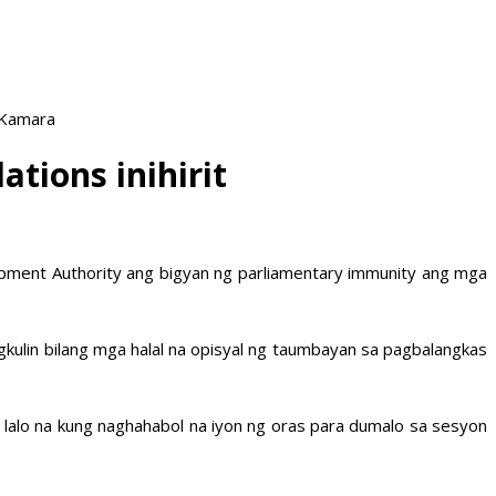
 Kamara
tions inihirit
lopment Authority ang bigyan ng parliamentary immunity ang mga
kulin bilang mga halal na opisyal ng taumbayan sa pagbalangkas
n lalo na kung naghahabol na iyon ng oras para dumalo sa sesyon