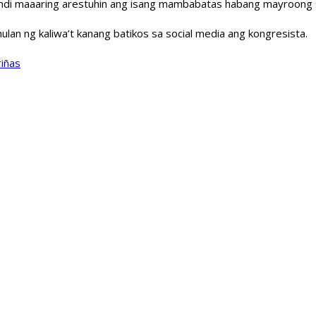
a hindi maaaring arestuhin ang isang mambabatas habang mayroon
ulan ng kaliwa’t kanang batikos sa social media ang kongresista.
iñas