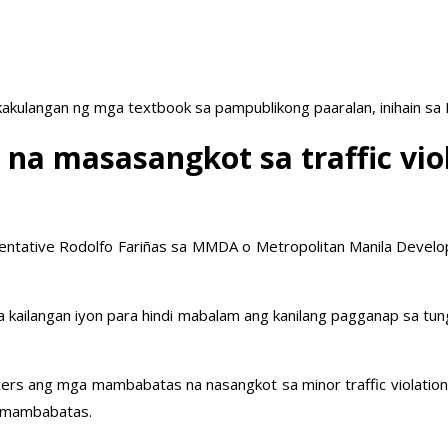
akulangan ng mga textbook sa pampublikong paaralan, inihain sa
a masasangkot sa traffic viola
resentative Rodolfo Fariñas sa MMDA o Metropolitan Manila Deve
kailangan iyon para hindi mabalam ang kanilang pagganap sa tung
orcers ang mga mambabatas na nasangkot sa minor traffic violatio
g mambabatas.