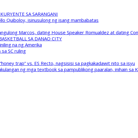
 KURYENTE SA SARANGANI
pollo Quiboloy, isinusulong ng isang mambabatas
 Pangulong Marcos, dating House Speaker Romualdez at dating C
A BASKETBALL SA DANAO CITY
niling na ng Amerika
sa SC ruling
oney trap” vs. ES Recto, nagsisisi sa pagkakadawit nito sa isyu
kulangan ng mga textbook sa pampublikong paaralan, inihain sa 