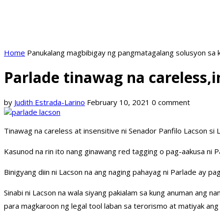
Home
Panukalang magbibigay ng pangmatagalang solusyon sa k
Parlade tinawag na careless,i
by
Judith Estrada-Larino
February 10, 2021
0 comment
Tinawag na careless at insensitive ni Senador Panfilo Lacson si L
Kasunod na rin ito nang ginawang red tagging o pag-aakusa ni P
Binigyang diin ni Lacson na ang naging pahayag ni Parlade ay pag
Sinabi ni Lacson na wala siyang pakialam sa kung anuman ang na
para magkaroon ng legal tool laban sa terorismo at matiyak ang 