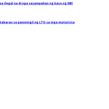
 sa ilegal na droga sasampahan ng kaso ng NBI
akaran sa paniningil ng LTO sa mga motorista