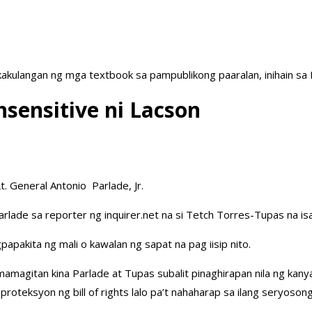
akulangan ng mga textbook sa pampublikong paaralan, inihain sa
nsensitive ni Lacson
t. General Antonio Parlade, Jr.
arlade sa reporter ng inquirer.net na si Tetch Torres-Tupas na i
papakita ng mali o kawalan ng sapat na pag iisip nito.
mamagitan kina Parlade at Tupas subalit pinaghirapan nila ng kan
proteksyon ng bill of rights lalo pa’t nahaharap sa ilang seryos