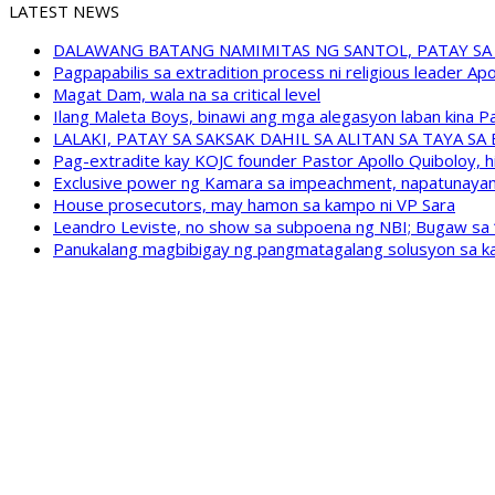
LATEST NEWS
DALAWANG BATANG NAMIMITAS NG SANTOL, PATAY SA
Pagpapabilis sa extradition process ni religious leader A
Magat Dam, wala na sa critical level
Ilang Maleta Boys, binawi ang mga alegasyon laban kina
LALAKI, PATAY SA SAKSAK DAHIL SA ALITAN SA TAYA S
Pag-extradite kay KOJC founder Pastor Apollo Quiboloy, hi
Exclusive power ng Kamara sa impeachment, napatunayan 
House prosecutors, may hamon sa kampo ni VP Sara
Leandro Leviste, no show sa subpoena ng NBI; Bugaw sa “h
Panukalang magbibigay ng pangmatagalang solusyon sa ka