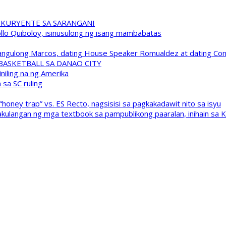
 KURYENTE SA SARANGANI
pollo Quiboloy, isinusulong ng isang mambabatas
 Pangulong Marcos, dating House Speaker Romualdez at dating C
A BASKETBALL SA DANAO CITY
niling na ng Amerika
sa SC ruling
oney trap” vs. ES Recto, nagsisisi sa pagkakadawit nito sa isyu
kulangan ng mga textbook sa pampublikong paaralan, inihain sa 