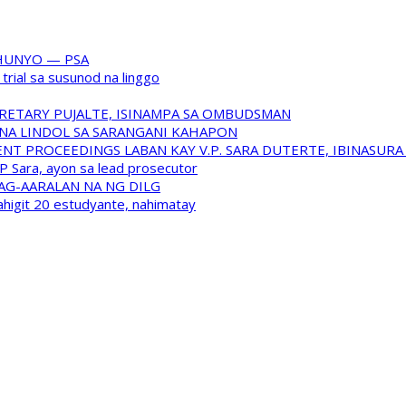
HUNYO — PSA
trial sa susunod na linggo
RETARY PUJALTE, ISINAMPA SA OMBUDSMAN
NA LINDOL SA SARANGANI KAHAPON
T PROCEEDINGS LABAN KAY V.P. SARA DUTERTE, IBINASUR
P Sara, ayon sa lead prosecutor
NAG-AARALAN NA NG DILG
ahigit 20 estudyante, nahimatay