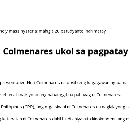
no’y mass hysteria; mahigit 20 estudyante, nahimatay
 Colmenares ukol sa pagpatay 
epresentative Neri Colmenares na posibleng kagagawan ng pamah
asehan at malisyoso ang nabanggit na pahayag ni Colmenares.
Philippines (CPP), ang mga sinabi ni Colmenares na naglalayong 
atapatan ni Colmenares dahil hindi aniya nito kinokondena ang mg