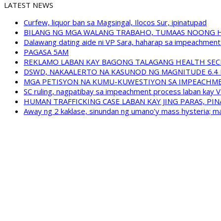
LATEST NEWS
Curfew, liquor ban sa Magsingal, Ilocos Sur, ipinatupad
BILANG NG MGA WALANG TRABAHO, TUMAAS NOONG 
Dalawang dating aide ni VP Sara, haharap sa impeachment 
PAGASA 5AM
REKLAMO LABAN KAY BAGONG TALAGANG HEALTH SEC
DSWD, NAKAALERTO NA KASUNOD NG MAGNITUDE 6.4 
MGA PETISYON NA KUMU-KUWESTIYON SA IMPEACHMEN
SC ruling, nagpatibay sa impeachment process laban kay V
HUMAN TRAFFICKING CASE LABAN KAY JING PARAS, PI
Away ng 2 kaklase, sinundan ng umano’y mass hysteria; m