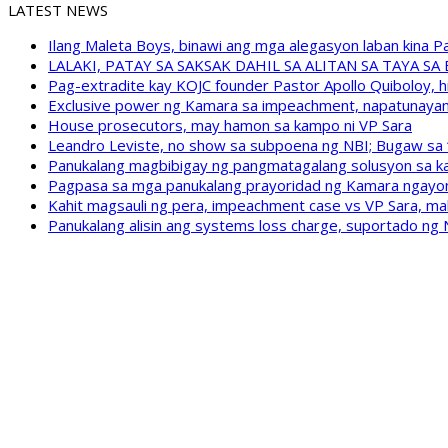
LATEST NEWS
Ilang Maleta Boys, binawi ang mga alegasyon laban kina
LALAKI, PATAY SA SAKSAK DAHIL SA ALITAN SA TAYA S
Pag-extradite kay KOJC founder Pastor Apollo Quiboloy, hi
Exclusive power ng Kamara sa impeachment, napatunayan 
House prosecutors, may hamon sa kampo ni VP Sara
Leandro Leviste, no show sa subpoena ng NBI; Bugaw sa “h
Panukalang magbibigay ng pangmatagalang solusyon sa ka
Pagpasa sa mga panukalang prayoridad ng Kamara ngayong
Kahit magsauli ng pera, impeachment case vs VP Sara, ma
Panukalang alisin ang systems loss charge, suportado ng