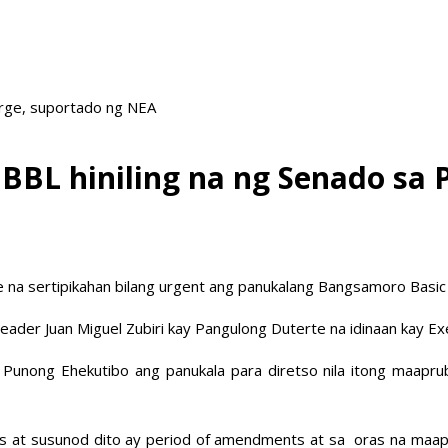
arge, suportado ng NEA
 BBL hiniling na ng Senado sa
te na sertipikahan bilang urgent ang panukalang Bangsamoro Basic
Leader Juan Miguel Zubiri kay Pangulong Duterte na idinaan kay E
g Punong Ehekutibo ang panukala para diretso nila itong maapru
ons at susunod dito ay period of amendments at sa oras na maa