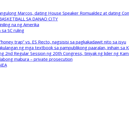
 Pangulong Marcos, dating House Speaker Romualdez at dating C
A BASKETBALL SA DANAO CITY
niling na ng Amerika
sa SC ruling
oney trap” vs. ES Recto, nagsisisi sa pagkakadawit nito sa isyu
kulangan ng mga textbook sa pampublikong paaralan, inihain sa 
 2nd Regular Session ng 20th Congress, tiniyak ng lider ng Kam
labong mabura – private prosecution
 NEA