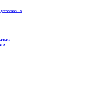
ongressman Co
Kamara
ara