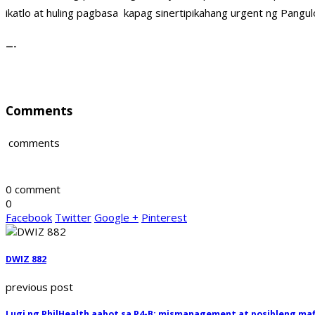
ikatlo at huling pagbasa kapag sinertipikahang urgent ng Pangul
—-
Comments
comments
0 comment
0
Facebook
Twitter
Google +
Pinterest
DWIZ 882
previous post
Lugi ng PhilHealth aabot sa P4-B; mismanagement at posibleng mafia