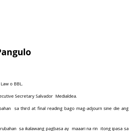
 Pangulo
 Law o BBL.
xecutive Secretary Salvador Medialdea.
bahan sa third at final reading bago mag-adjourn sine die ang
prubahan sa ikalawang pagbasa ay maaari na rin itong ipasa sa