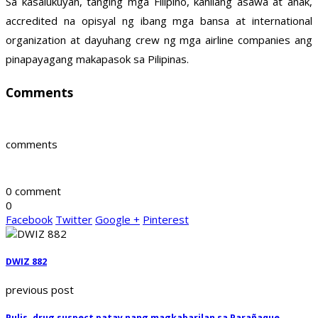
Sa kasalukuyan, tanging mga Filipino, kanilang asawa at anak,
accredited na opisyal ng ibang mga bansa at international
organization at dayuhang crew ng mga airline companies ang
pinapayagang makapasok sa Pilipinas.
Comments
comments
0 comment
0
Facebook
Twitter
Google +
Pinterest
DWIZ 882
previous post
Pulis, drug suspect patay nang magkabarilan sa Parañaque