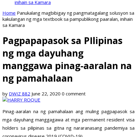
inihain sa Kamara
Home
Panukalang magbibigay ng pangmatagalang solusyon sa
kakulangan ng mga textbook sa pampublikong paaralan, inihain
sa Kamara
Pagpapapasok sa PIlipinas
ng mga dayuhang
manggawa pinag-aaralan na
ng pamahalaan
by
DWIZ 882
June 22, 2020
0 comment
Pinag-aaralan na ng pamahalaan ang muling pagpapasok sa
mga dayuhang manggagawa at mga permanent resident visa
holders sa pilipinas sa gitna ng nararanasang pandemiya sa
coronavirus disease 2019 (COVID-19).