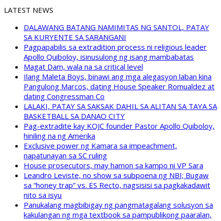
LATEST NEWS
DALAWANG BATANG NAMIMITAS NG SANTOL, PATAY
SA KURYENTE SA SARANGANI
Pagpapabilis sa extradition process ni religious leader
Apollo Quiboloy, isinusulong ng isang mambabatas
Magat Dam, wala na sa critical level
Ilang Maleta Boys, binawi ang mga alegasyon laban kina
Pangulong Marcos, dating House Speaker Romualdez at
dating Congressman Co
LALAKI, PATAY SA SAKSAK DAHIL SA ALITAN SA TAYA SA
BASKETBALL SA DANAO CITY
Pag-extradite kay KOJC founder Pastor Apollo Quiboloy,
hiniling na ng Amerika
Exclusive power ng Kamara sa impeachment,
napatunayan sa SC ruling
House prosecutors, may hamon sa kampo ni VP Sara
Leandro Leviste, no show sa subpoena ng NBI; Bugaw
sa “honey trap” vs. ES Recto, nagsisisi sa pagkakadawit
nito sa isyu
Panukalang magbibigay ng pangmatagalang solusyon sa
kakulangan ng mga textbook sa pampublikong paaralan,