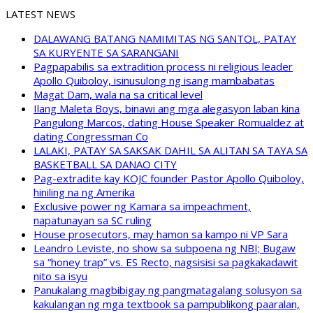
LATEST NEWS
DALAWANG BATANG NAMIMITAS NG SANTOL, PATAY
SA KURYENTE SA SARANGANI
Pagpapabilis sa extradition process ni religious leader
Apollo Quiboloy, isinusulong ng isang mambabatas
Magat Dam, wala na sa critical level
Ilang Maleta Boys, binawi ang mga alegasyon laban kina
Pangulong Marcos, dating House Speaker Romualdez at
dating Congressman Co
LALAKI, PATAY SA SAKSAK DAHIL SA ALITAN SA TAYA SA
BASKETBALL SA DANAO CITY
Pag-extradite kay KOJC founder Pastor Apollo Quiboloy,
hiniling na ng Amerika
Exclusive power ng Kamara sa impeachment,
napatunayan sa SC ruling
House prosecutors, may hamon sa kampo ni VP Sara
Leandro Leviste, no show sa subpoena ng NBI; Bugaw
sa “honey trap” vs. ES Recto, nagsisisi sa pagkakadawit
nito sa isyu
Panukalang magbibigay ng pangmatagalang solusyon sa
kakulangan ng mga textbook sa pampublikong paaralan,