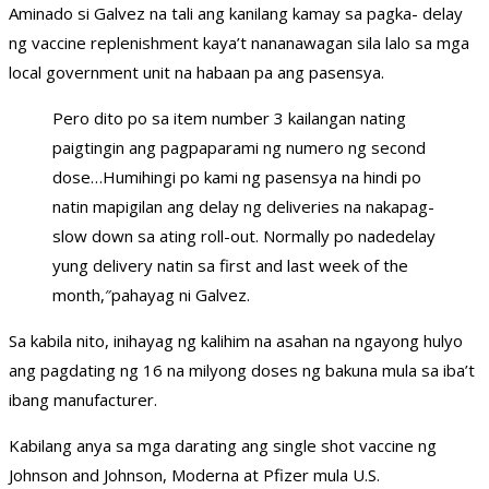
Aminado si Galvez na tali ang kanilang kamay sa pagka- delay
ng vaccine replenishment kaya’t nananawagan sila lalo sa mga
local government unit na habaan pa ang pasensya.
Pero dito po sa item number 3 kailangan nating
paigtingin ang pagpaparami ng numero ng second
dose…Humihingi po kami ng pasensya na hindi po
natin mapigilan ang delay ng deliveries na nakapag-
slow down sa ating roll-out. Normally po nadedelay
yung delivery natin sa first and last week of the
month,″pahayag ni Galvez.
Sa kabila nito, inihayag ng kalihim na asahan na ngayong hulyo
ang pagdating ng 16 na milyong doses ng bakuna mula sa iba’t
ibang manufacturer.
Kabilang anya sa mga darating ang single shot vaccine ng
Johnson and Johnson, Moderna at Pfizer mula U.S.