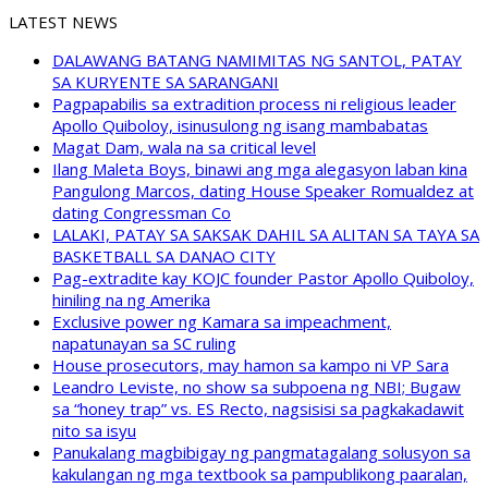
LATEST NEWS
DALAWANG BATANG NAMIMITAS NG SANTOL, PATAY
SA KURYENTE SA SARANGANI
Pagpapabilis sa extradition process ni religious leader
Apollo Quiboloy, isinusulong ng isang mambabatas
Magat Dam, wala na sa critical level
Ilang Maleta Boys, binawi ang mga alegasyon laban kina
Pangulong Marcos, dating House Speaker Romualdez at
dating Congressman Co
LALAKI, PATAY SA SAKSAK DAHIL SA ALITAN SA TAYA SA
BASKETBALL SA DANAO CITY
Pag-extradite kay KOJC founder Pastor Apollo Quiboloy,
hiniling na ng Amerika
Exclusive power ng Kamara sa impeachment,
napatunayan sa SC ruling
House prosecutors, may hamon sa kampo ni VP Sara
Leandro Leviste, no show sa subpoena ng NBI; Bugaw
sa “honey trap” vs. ES Recto, nagsisisi sa pagkakadawit
nito sa isyu
Panukalang magbibigay ng pangmatagalang solusyon sa
kakulangan ng mga textbook sa pampublikong paaralan,