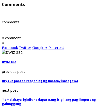
Comments
comments
0 comment
0
Facebook
Twitter
Google +
Pinterest
DWIZ 882
previous post
Dry run para sa reopening ng Boracay isasagawa
next post
‘Pamalakaya’ iginiit na dapat nang itigil ang pag-iimport ng
galunggong