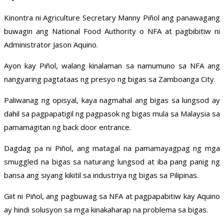
Kinontra ni Agriculture Secretary Manny Piñol ang panawagang
buwagin ang National Food Authority o NFA at pagbibitiw ni
Administrator Jason Aquino.
Ayon kay Piñol, walang kinalaman sa namumuno sa NFA ang
nangyaring pagtataas ng presyo ng bigas sa Zamboanga City.
Paliwanag ng opisyal, kaya nagmahal ang bigas sa lungsod ay
dahil sa pagpapatigil ng pagpasok ng bigas mula sa Malaysia sa
pamamagitan ng back door entrance.
Dagdag pa ni Piñol, ang matagal na pamamayagpag ng mga
smuggled na bigas sa naturang lungsod at iba pang panig ng
bansa ang siyang kikitil sa industriya ng bigas sa Pilipinas.
Giit ni Piñol, ang pagbuwag sa NFA at pagpapabitiw kay Aquino
ay hindi solusyon sa mga kinakaharap na problema sa bigas.