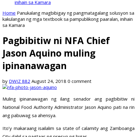
inihain sa Kamara
Home
Panukalang magbibigay ng pangmatagalang solusyon sa
kakulangan ng mga textbook sa pampublikong paaralan, inihain
sa Kamara
Pagbibitiw ni NFA Chief
Jason Aquino muling
ipinanawagan
by
DWIZ 882
August 24, 2018
0 comment
Muling ipinanawagan ng ilang senador ang pagbibitiw ni
National Food Authority Administrator Jason Aquino pati na rin
ang pabuwag sa ahensya.
Ito’y makaraang isailalim sa state of calamity ang Zamboanga
City dahil sa pagtaas ng presyo ng bigas.