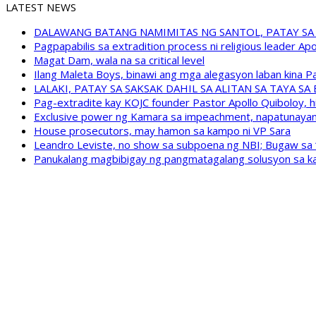
LATEST NEWS
DALAWANG BATANG NAMIMITAS NG SANTOL, PATAY SA
Pagpapabilis sa extradition process ni religious leader A
Magat Dam, wala na sa critical level
Ilang Maleta Boys, binawi ang mga alegasyon laban kina
LALAKI, PATAY SA SAKSAK DAHIL SA ALITAN SA TAYA S
Pag-extradite kay KOJC founder Pastor Apollo Quiboloy, hi
Exclusive power ng Kamara sa impeachment, napatunayan 
House prosecutors, may hamon sa kampo ni VP Sara
Leandro Leviste, no show sa subpoena ng NBI; Bugaw sa “h
Panukalang magbibigay ng pangmatagalang solusyon sa ka