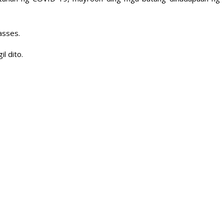
asses.
l dito.