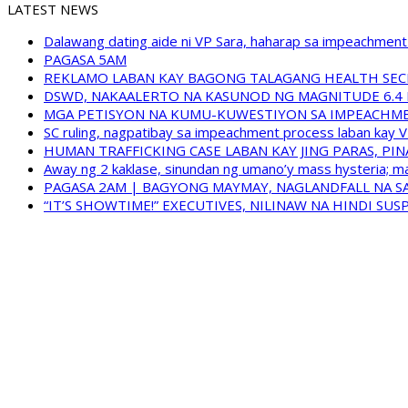
LATEST NEWS
Dalawang dating aide ni VP Sara, haharap sa impeachment 
PAGASA 5AM
REKLAMO LABAN KAY BAGONG TALAGANG HEALTH SEC
DSWD, NAKAALERTO NA KASUNOD NG MAGNITUDE 6.4 
MGA PETISYON NA KUMU-KUWESTIYON SA IMPEACHMEN
SC ruling, nagpatibay sa impeachment process laban kay V
HUMAN TRAFFICKING CASE LABAN KAY JING PARAS, PI
Away ng 2 kaklase, sinundan ng umano’y mass hysteria; m
PAGASA 2AM | BAGYONG MAYMAY, NAGLANDFALL NA SA
“IT’S SHOWTIME!” EXECUTIVES, NILINAW NA HINDI S