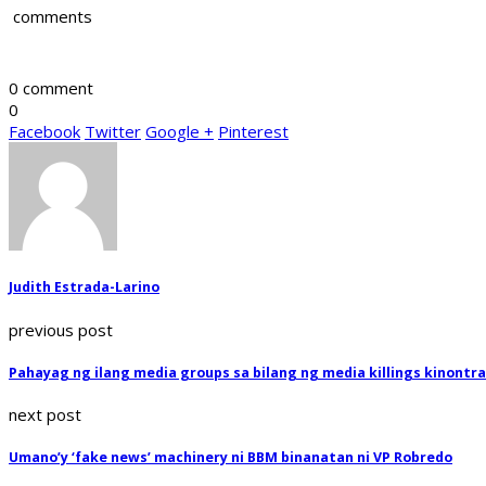
comments
0 comment
0
Facebook
Twitter
Google +
Pinterest
Judith Estrada-Larino
previous post
Pahayag ng ilang media groups sa bilang ng media killings kinontra
next post
Umano’y ‘fake news’ machinery ni BBM binanatan ni VP Robredo