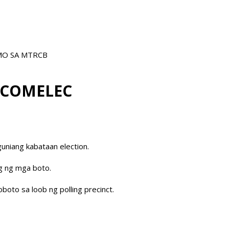
AMO SA MTRCB
ng COMELEC
uniang kabataan election.
ng ng mga boto.
to sa loob ng polling precinct.