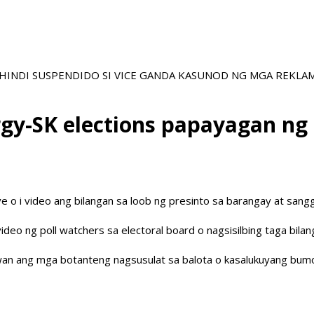
NA HINDI SUSPENDIDO SI VICE GANDA KASUNOD NG MGA REKL
brgy-SK elections papayagan 
 i video ang bilangan sa loob ng presinto sa barangay at sangg
deo ng poll watchers sa electoral board o nagsisilbing taga bila
an ang mga botanteng nagsusulat sa balota o kasalukuyang bumobo