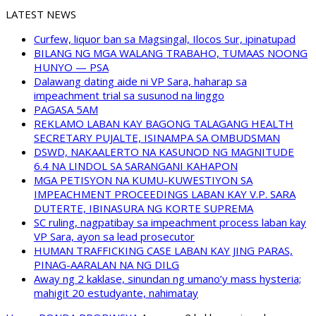
LATEST NEWS
Curfew, liquor ban sa Magsingal, Ilocos Sur, ipinatupad
BILANG NG MGA WALANG TRABAHO, TUMAAS NOONG
HUNYO — PSA
Dalawang dating aide ni VP Sara, haharap sa
impeachment trial sa susunod na linggo
PAGASA 5AM
REKLAMO LABAN KAY BAGONG TALAGANG HEALTH
SECRETARY PUJALTE, ISINAMPA SA OMBUDSMAN
DSWD, NAKAALERTO NA KASUNOD NG MAGNITUDE
6.4 NA LINDOL SA SARANGANI KAHAPON
MGA PETISYON NA KUMU-KUWESTIYON SA
IMPEACHMENT PROCEEDINGS LABAN KAY V.P. SARA
DUTERTE, IBINASURA NG KORTE SUPREMA
SC ruling, nagpatibay sa impeachment process laban kay
VP Sara, ayon sa lead prosecutor
HUMAN TRAFFICKING CASE LABAN KAY JING PARAS,
PINAG-AARALAN NA NG DILG
Away ng 2 kaklase, sinundan ng umano’y mass hysteria;
mahigit 20 estudyante, nahimatay