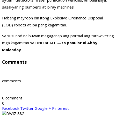
sytem, detectors, water purification vehicles, ambulansiya,
sasakyan ng bumbero at x-ray machines.
Habang mayroon din itong Explosive Ordinance Disposal
(EOD) robots at iba pang kagamitan.
Sa susunod na buwan magaganap ang pormal ang turn-over ng
mga kagamitan sa DND at AFP.
—sa panulat ni Abby
Malanday
Comments
comments
0 comment
0
Facebook
Twitter
Google +
Pinterest