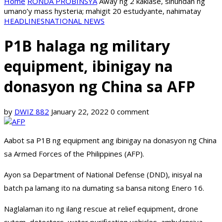
Home
RONDA PROBINSYA
Away ng 2 kaklase, sinundan ng
umano’y mass hysteria; mahigit 20 estudyante, nahimatay
HEADLINES
NATIONAL NEWS
P1B halaga ng military
equipment, ibinigay na
donasyon ng China sa AFP
by
DWIZ 882
January 22, 2022
0 comment
Aabot sa P1B ng equipment ang ibinigay na donasyon ng China
sa Armed Forces of the Philippines (AFP).
Ayon sa Department of National Defense (DND), inisyal na
batch pa lamang ito na dumating sa bansa nitong Enero 16.
Naglalaman ito ng ilang rescue at relief equipment, drone