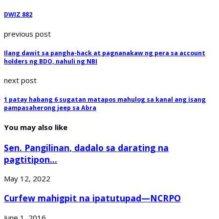
DWIZ 882
previous post
Ilang dawit sa pangha-hack at pagnanakaw ng pera sa account
holders ng BDO, nahuli ng NBI
next post
1 patay habang 6 sugatan matapos mahulog sa kanal ang isang
pampasaherong jeep sa Abra
You may also like
Sen. Pangilinan, dadalo sa darating na
pagtitipon...
May 12, 2022
Curfew mahigpit na ipatutupad—NCRPO
June 1, 2016