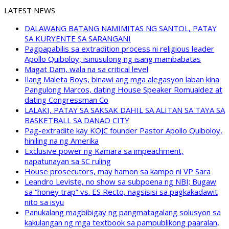
LATEST NEWS
DALAWANG BATANG NAMIMITAS NG SANTOL, PATAY
SA KURYENTE SA SARANGANI
Pagpapabilis sa extradition process ni religious leader
Apollo Quiboloy, isinusulong ng isang mambabatas
Magat Dam, wala na sa critical level
Ilang Maleta Boys, binawi ang mga alegasyon laban kina
Pangulong Marcos, dating House Speaker Romualdez at
dating Congressman Co
LALAKI, PATAY SA SAKSAK DAHIL SA ALITAN SA TAYA SA
BASKETBALL SA DANAO CITY
Pag-extradite kay KOJC founder Pastor Apollo Quiboloy,
hiniling na ng Amerika
Exclusive power ng Kamara sa impeachment,
napatunayan sa SC ruling
House prosecutors, may hamon sa kampo ni VP Sara
Leandro Leviste, no show sa subpoena ng NBI; Bugaw
sa “honey trap” vs. ES Recto, nagsisisi sa pagkakadawit
nito sa isyu
Panukalang magbibigay ng pangmatagalang solusyon sa
kakulangan ng mga textbook sa pampublikong paaralan,